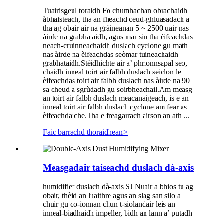
Tuairisgeul toraidh Fo chumhachan obrachaidh
àbhaisteach, tha an fheachd ceud-ghluasadach a
tha ag obair air na gràineanan 5 ~ 2500 uair nas
àirde na grabhataidh, agus mar sin tha èifeachdas
neach-cruinneachaidh duslach cyclone gu math
nas àirde na èifeachdas seòmar tuineachaidh
grabhataidh.Stèidhichte air a’ phrionnsapal seo,
chaidh inneal toirt air falbh duslach seiclon le
èifeachdas toirt air falbh duslach nas àirde na 90
sa cheud a sgrùdadh gu soirbheachail.Am measg
an toirt air falbh duslach meacanaigeach, is e an
inneal toirt air falbh duslach cyclone am fear as
èifeachdaiche.Tha e freagarrach airson an ath ...
Faic barrachd thoraidhean
>
Measgadair taiseachd duslach dà-axis
humidifier duslach dà-axis SJ Nuair a bhios tu ag
obair, thèid an luaithre agus an slag san silo a
chuir gu co-ionnan chun t-siolandair leis an
inneal-biadhaidh impeller, bidh an lann a’ putadh