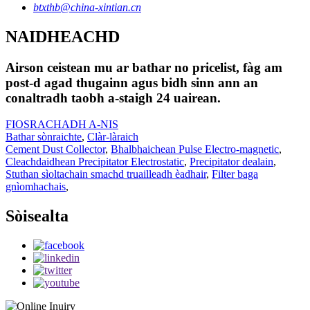
btxthb@china-xintian.cn
NAIDHEACHD
Airson ceistean mu ar bathar no pricelist, fàg am
post-d agad thugainn agus bidh sinn ann an
conaltradh taobh a-staigh 24 uairean.
FIOSRACHADH A-NIS
Bathar sònraichte
,
Clàr-làraich
Cement Dust Collector
,
Bhalbhaichean Pulse Electro-magnetic
,
Cleachdaidhean Precipitator Electrostatic
,
Precipitator dealain
,
Stuthan sìoltachain smachd truailleadh èadhair
,
Filter baga
gnìomhachais
,
Sòisealta