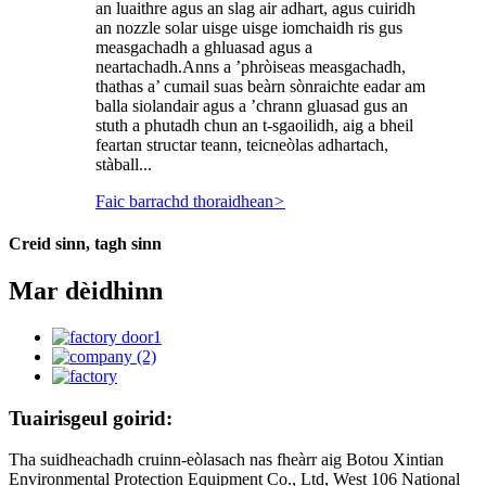
an luaithre agus an slag air adhart, agus cuiridh
an nozzle solar uisge uisge iomchaidh ris gus
measgachadh a ghluasad agus a
neartachadh.Anns a ’phròiseas measgachadh,
thathas a’ cumail suas beàrn sònraichte eadar am
balla siolandair agus a ’chrann gluasad gus an
stuth a phutadh chun an t-sgaoilidh, aig a bheil
feartan structar teann, teicneòlas adhartach,
stàball...
Faic barrachd thoraidhean
>
Creid sinn, tagh sinn
Mar dèidhinn
Tuairisgeul goirid:
Tha suidheachadh cruinn-eòlasach nas fheàrr aig Botou Xintian
Environmental Protection Equipment Co., Ltd, West 106 National