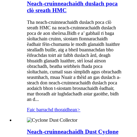
Neach-cruinneachaidh duslach poca
clò sreath HMC
Tha neach-cruinneachaidh duslach poca clò
sreath HMC na neach-cruinneachaidh duslach
poca de aon sheòrsa.Bidh e a’ gabhail ri baga
sìoltachain cruinn, siostam fionnarachaidh
èadhair fèin-chumanta le modh glanaidh luaithre
stealladh buille, aig a bheil buannachdan bho
èifeachdas toirt air falbh duslach àrd, deagh
bhuaidh glanadh luaithre, strì ìosal airson
obrachadh, beatha seirbheis fhada poca
sìoltachain, cumail suas sìmplidh agus obrachadh
seasmhach, msaa Nuair a thèid an gas duslach a-
steach don neach-cruinneachaidh duslach poca
aodaich bhon t-siostam brosnachaidh èadhair,
mar thoradh air lughdachadh astar gaoithe, bidh
an d...
Faic barrachd thoraidhean
>
Neach-cruinneachaidh Dust Cyclone