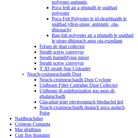
polyester antistatic
Poca feilt air a phutadh le snàthad
polyester
Poca Felt Polyester le trì-dearbhaidh le
snàthad (dìon-uisge, antistatic, ola-
dhìonach)
Bag-falt polyester air a phutadh le snàthad
le uisge-dhìonach agus ola-expellant
Frèam de dust collector
Sreath screw conveyor
Sreath humidifying mixer
Sreath screw conveyor
Y JD sreath Star Unloader
Neach-cruinneachaidh Dust
Neach-cruinneachaidh Dust Cyclone
Uidheam Filter Cartridge Dust Collector
Uidheam dì-sulphurization gas agus dì-
ghalarachadh
Glacadair teàrr electrostatach bholtachd àrd
Neach-cruinneachaidh duslach poca aodach
Pulse
Naidheachdan
Ceistean Cumanta
Mar dèidhinn
Cuir fios thugainn