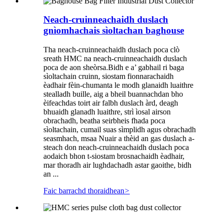
Neach-cruinneachaidh duslach
gnìomhachais sìoltachan baghouse
Tha neach-cruinneachaidh duslach poca clò
sreath HMC na neach-cruinneachaidh duslach
poca de aon sheòrsa.Bidh e a’ gabhail ri baga
sìoltachain cruinn, siostam fionnarachaidh
èadhair fèin-chumanta le modh glanaidh luaithre
stealladh buille, aig a bheil buannachdan bho
èifeachdas toirt air falbh duslach àrd, deagh
bhuaidh glanadh luaithre, strì ìosal airson
obrachadh, beatha seirbheis fhada poca
sìoltachain, cumail suas sìmplidh agus obrachadh
seasmhach, msaa Nuair a thèid an gas duslach a-
steach don neach-cruinneachaidh duslach poca
aodaich bhon t-siostam brosnachaidh èadhair,
mar thoradh air lughdachadh astar gaoithe, bidh
an ...
Faic barrachd thoraidhean
>