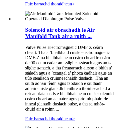
Faic barrachd thoraidhean
>
Solenoid air obrachadh le Air
Manifold Tank air a ruith ...
Valve Pulse Electromagnetic DMF-Z ceàrn
cheart: Tha a ’bhalbhaid cuisle electromagnetic
DMF-Z na bhalbhaichean ceàrn cheart le ceàrn
de 90 ceum eadar an t-slighe a-steach agus an t-
slighe a-mach, a tha freagarrach airson a bhith a’
stàladh agus a ’ceangal a’ phoca èadhair agus an
tiùb stealladh cruinneachaidh duslach. .Tha an
sruth adhair rèidh agus faodaidh e sruthadh
adhair cuisle glanadh luaithre a thoirt seachad a
rèir an riatanas.Is e bhalbhaichean cuisle solenoid
ceàrn cheart an actuator agus prìomh phàirt de
inneal glanadh duslach pulse, a tha sa mhòr-
chuid air a roinn ...
Faic barrachd thoraidhean
>