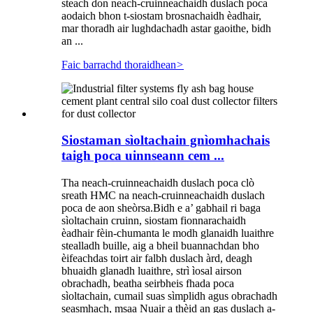
steach don neach-cruinneachaidh duslach poca
aodaich bhon t-siostam brosnachaidh èadhair,
mar thoradh air lughdachadh astar gaoithe, bidh
an ...
Faic barrachd thoraidhean
>
Siostaman sìoltachain gnìomhachais
taigh poca uinnseann cem ...
Tha neach-cruinneachaidh duslach poca clò
sreath HMC na neach-cruinneachaidh duslach
poca de aon sheòrsa.Bidh e a’ gabhail ri baga
sìoltachain cruinn, siostam fionnarachaidh
èadhair fèin-chumanta le modh glanaidh luaithre
stealladh buille, aig a bheil buannachdan bho
èifeachdas toirt air falbh duslach àrd, deagh
bhuaidh glanadh luaithre, strì ìosal airson
obrachadh, beatha seirbheis fhada poca
sìoltachain, cumail suas sìmplidh agus obrachadh
seasmhach, msaa Nuair a thèid an gas duslach a-