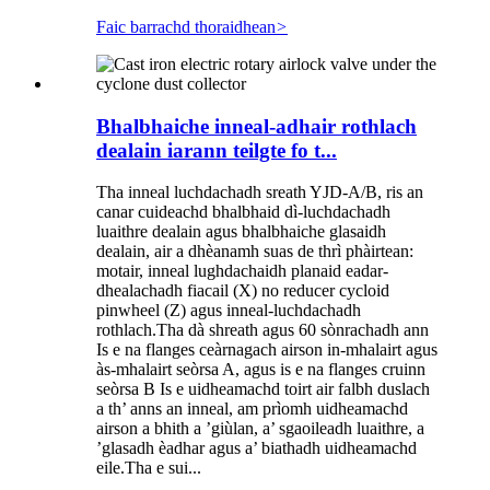
Faic barrachd thoraidhean
>
Bhalbhaiche inneal-adhair rothlach
dealain iarann ​​​​teilgte fo t...
Tha inneal luchdachadh sreath YJD-A/B, ris an
canar cuideachd bhalbhaid dì-luchdachadh
luaithre dealain agus bhalbhaiche glasaidh
dealain, air a dhèanamh suas de thrì phàirtean:
motair, inneal lughdachaidh planaid eadar-
dhealachadh fiacail (X) no reducer cycloid
pinwheel (Z) agus inneal-luchdachadh
rothlach.Tha dà shreath agus 60 sònrachadh ann
Is e na flanges ceàrnagach airson in-mhalairt agus
às-mhalairt seòrsa A, agus is e na flanges cruinn
seòrsa B Is e uidheamachd toirt air falbh duslach
a th’ anns an inneal, am prìomh uidheamachd
airson a bhith a ’giùlan, a’ sgaoileadh luaithre, a
’glasadh èadhar agus a’ biathadh uidheamachd
eile.Tha e sui...