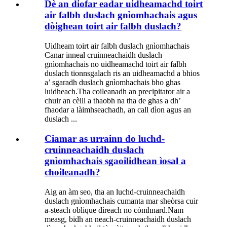
Dè an diofar eadar uidheamachd toirt
air falbh duslach gnìomhachais agus
dòighean toirt air falbh duslach?
Uidheam toirt air falbh duslach gnìomhachais
Canar inneal cruinneachaidh duslach
gnìomhachais no uidheamachd toirt air falbh
duslach tionnsgalach ris an uidheamachd a bhios
a’ sgaradh duslach gnìomhachais bho ghas
luidheach.Tha coileanadh an precipitator air a
chuir an cèill a thaobh na tha de ghas a dh’
fhaodar a làimhseachadh, an call dìon agus an
duslach ...
Ciamar as urrainn do luchd-
cruinneachaidh duslach
gnìomhachais sgaoilidhean ìosal a
choileanadh?
Aig an àm seo, tha an luchd-cruinneachaidh
duslach gnìomhachais cumanta mar sheòrsa cuir
a-steach oblique dìreach no còmhnard.Nam
measg, bidh an neach-cruinneachaidh duslach