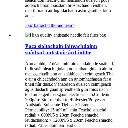
steach don neach-cruinneachaidh duslach poca
aodaich bhon t-siostam brosnachaidh èadhair,
mar thoradh air lughdachadh astar gaoithe, bidh
an ...
Faic barrachd thoraidhean
>
Poca sìoltachain faireachdainn
snàthad antistatic àrd-inbhe
Ann a bhith a’ dèanamh faireachdainn le snàthad,
bidh snàithleach giùlain no stuthan giùlain air an
measgachadh ann an snàithleach ceimigeach.Tha
e air a chleachdadh ann an gnìomhachasan far a
bheil flùr dust.dh’ fhaodadh duslach ceimigeach
agus duslach guail spreadhadh gun fhios nach
tèid an leigeil ma sgaoil electrostatach.Cuideam:
500g/m² Stuth: Polyester/Polyester/Polyester
Antistatic Substrate Tighead: 1.8mm
Permeability: 15 m³/ m²· min Feachd smachd
radial: > 800N/5 x 20cm Feachd smachd
leudachaidh: > 1200N/5 x 20cm Feachd smachd
radial: <35% domhan-leud c...