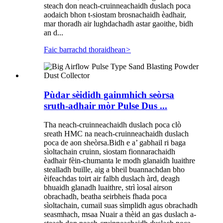
steach don neach-cruinneachaidh duslach poca
aodaich bhon t-siostam brosnachaidh èadhair,
mar thoradh air lughdachadh astar gaoithe, bidh
an d...
Faic barrachd thoraidhean
>
Pùdar sèididh gainmhich seòrsa
sruth-adhair mòr Pulse Dus ...
Tha neach-cruinneachaidh duslach poca clò
sreath HMC na neach-cruinneachaidh duslach
poca de aon sheòrsa.Bidh e a’ gabhail ri baga
sìoltachain cruinn, siostam fionnarachaidh
èadhair fèin-chumanta le modh glanaidh luaithre
stealladh buille, aig a bheil buannachdan bho
èifeachdas toirt air falbh duslach àrd, deagh
bhuaidh glanadh luaithre, strì ìosal airson
obrachadh, beatha seirbheis fhada poca
sìoltachain, cumail suas sìmplidh agus obrachadh
seasmhach, msaa Nuair a thèid an gas duslach a-