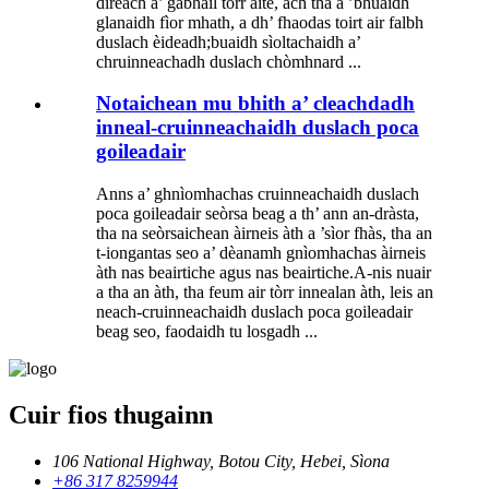
dìreach a’ gabhail tòrr àite, ach tha a ’bhuaidh
glanaidh fìor mhath, a dh’ fhaodas toirt air falbh
duslach èideadh;buaidh sìoltachaidh a’
chruinneachadh duslach chòmhnard ...
Notaichean mu bhith a’ cleachdadh
inneal-cruinneachaidh duslach poca
goileadair
Anns a’ ghnìomhachas cruinneachaidh duslach
poca goileadair seòrsa beag a th’ ann an-dràsta,
tha na seòrsaichean àirneis àth a ’sìor fhàs, tha an
t-iongantas seo a’ dèanamh gnìomhachas àirneis
àth nas beairtiche agus nas beairtiche.A-nis nuair
a tha an àth, tha feum air tòrr innealan àth, leis an
neach-cruinneachaidh duslach poca goileadair
beag seo, faodaidh tu losgadh ...
Cuir fios thugainn
106 National Highway, Botou City, Hebei, Sìona
+86 317 8259944