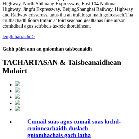
Highway, North Shihuang Expressway, East 104 National
Highway, Jingfu Expressway, BeijingShanghai Railway, Highway
and Railway crisscross, agus tha an trafaic gu math goireasach.Tha
cruthachadh lìonra trafaic a’ toirt seachad gealltanas ùine airson
còmhdhail agus seirbheis às-reic thoraidhean.
leugh barrachd
>
Gabh pàirt ann an gnìomhan taisbeanaidh
TACHARTASAN & Taisbeanaidhean
Malairt
Cumail suas agus cumail suas luchd-
cruinneachaidh duslach
gnìomhachais gach latha