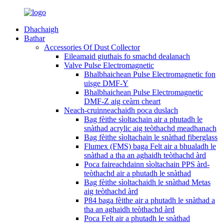
Dhachaigh
Bathar
Accessories Of Dust Collector
Eileamaid giuthais fo smachd dealanach
Valve Pulse Electromagnetic
Bhalbhaichean Pulse Electromagnetic fon
uisge DMF-Y
Bhalbhaichean Pulse Electromagnetic
DMF-Z aig ceàrn cheart
Neach-cruinneachaidh poca duslach
Bag fèithe sìoltachain air a phutadh le
snàthad acrylic aig teòthachd meadhanach
Bag fèithe sìoltachain le snàthad fiberglass
Flumex (FMS) baga Felt air a bhualadh le
snàthad a tha an aghaidh teòthachd àrd
Poca faireachdainn sìoltachain PPS àrd-
teòthachd air a phutadh le snàthad
Bag fèithe sìoltachaidh le snàthad Metas
aig teòthachd àrd
P84 baga fèithe air a phutadh le snàthad a
tha an aghaidh teòthachd àrd
Poca Felt air a phutadh le snàthad