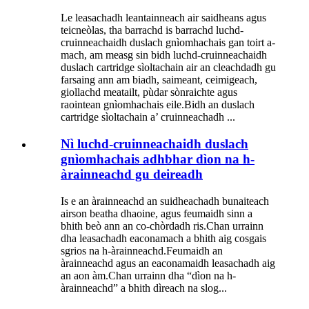
Le leasachadh leantainneach air saidheans agus
teicneòlas, tha barrachd is barrachd luchd-
cruinneachaidh duslach gnìomhachais gan toirt a-
mach, am measg sin bidh luchd-cruinneachaidh
duslach cartridge sìoltachain air an cleachdadh gu
farsaing ann am biadh, saimeant, ceimigeach,
giollachd meatailt, pùdar sònraichte agus
raointean gnìomhachais eile.Bidh an duslach
cartridge sìoltachain a’ cruinneachadh ...
Nì luchd-cruinneachaidh duslach
gnìomhachais adhbhar dìon na h-
àrainneachd gu deireadh
Is e an àrainneachd an suidheachadh bunaiteach
airson beatha dhaoine, agus feumaidh sinn a
bhith beò ann an co-chòrdadh ris.Chan urrainn
dha leasachadh eaconamach a bhith aig cosgais
sgrios na h-àrainneachd.Feumaidh an
àrainneachd agus an eaconamaidh leasachadh aig
an aon àm.Chan urrainn dha “dìon na h-
àrainneachd” a bhith dìreach na slog...