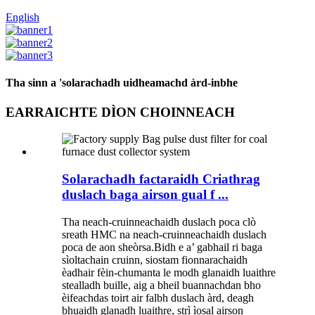
English
Tha sinn a 'solarachadh uidheamachd àrd-inbhe
EARRAICHTE DÌON CHOINNEACH
Solarachadh factaraidh Criathrag
duslach baga airson gual f ...
Tha neach-cruinneachaidh duslach poca clò
sreath HMC na neach-cruinneachaidh duslach
poca de aon sheòrsa.Bidh e a’ gabhail ri baga
sìoltachain cruinn, siostam fionnarachaidh
èadhair fèin-chumanta le modh glanaidh luaithre
stealladh buille, aig a bheil buannachdan bho
èifeachdas toirt air falbh duslach àrd, deagh
bhuaidh glanadh luaithre, strì ìosal airson