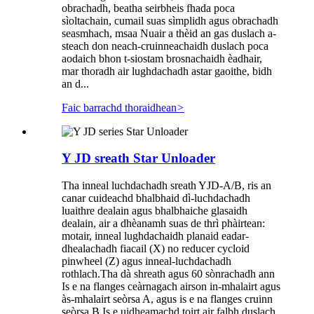
obrachadh, beatha seirbheis fhada poca
sìoltachain, cumail suas sìmplidh agus obrachadh
seasmhach, msaa Nuair a thèid an gas duslach a-
steach don neach-cruinneachaidh duslach poca
aodaich bhon t-siostam brosnachaidh èadhair,
mar thoradh air lughdachadh astar gaoithe, bidh
an d...
Faic barrachd thoraidhean
>
Y JD sreath Star Unloader
Tha inneal luchdachadh sreath YJD-A/B, ris an
canar cuideachd bhalbhaid dì-luchdachadh
luaithre dealain agus bhalbhaiche glasaidh
dealain, air a dhèanamh suas de thrì phàirtean:
motair, inneal lughdachaidh planaid eadar-
dhealachadh fiacail (X) no reducer cycloid
pinwheel (Z) agus inneal-luchdachadh
rothlach.Tha dà shreath agus 60 sònrachadh ann
Is e na flanges ceàrnagach airson in-mhalairt agus
às-mhalairt seòrsa A, agus is e na flanges cruinn
seòrsa B Is e uidheamachd toirt air falbh duslach