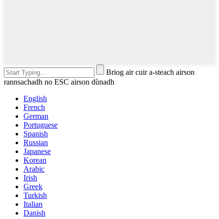
Briog air cuir a-steach airson
rannsachadh no ESC airson dùnadh
English
French
German
Portuguese
Spanish
Russian
Japanese
Korean
Arabic
Irish
Greek
Turkish
Italian
Danish