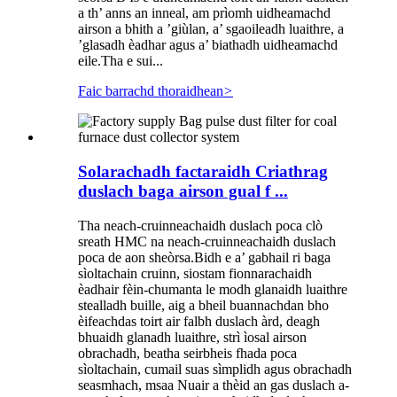
a th’ anns an inneal, am prìomh uidheamachd
airson a bhith a ’giùlan, a’ sgaoileadh luaithre, a
’glasadh èadhar agus a’ biathadh uidheamachd
eile.Tha e sui...
Faic barrachd thoraidhean
>
Solarachadh factaraidh Criathrag
duslach baga airson gual f ...
Tha neach-cruinneachaidh duslach poca clò
sreath HMC na neach-cruinneachaidh duslach
poca de aon sheòrsa.Bidh e a’ gabhail ri baga
sìoltachain cruinn, siostam fionnarachaidh
èadhair fèin-chumanta le modh glanaidh luaithre
stealladh buille, aig a bheil buannachdan bho
èifeachdas toirt air falbh duslach àrd, deagh
bhuaidh glanadh luaithre, strì ìosal airson
obrachadh, beatha seirbheis fhada poca
sìoltachain, cumail suas sìmplidh agus obrachadh
seasmhach, msaa Nuair a thèid an gas duslach a-