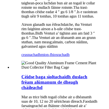
taighean-poca luchdan bun air an togail le collar
roinnte no mullach fàinne roinnte.Tha trast-
thomhas cèidse eadar 4 ″ gu 6 1/8 ″.Is e raointean
tiugh uèir 9 tomhas, 10 tomhas agus 11 tomhas.
Airson glanadh nas èifeachdaiche, tha Venturi
rim faighinn airson a h-uile cèidse trast-
thomhas.Bidh Venturi a’ tighinn ann am faid 3 ″
gu 6 ″.Tha Venturi air an dèanamh ann an grunn
stuthan, nam measg;almain, carbon stàilinn,
galvanised agus stàilinn
ceasnachadh
mion-fhiosrachadh
Cèidse baga sìoltachaidh duslach
frèam alùmanum de dheagh
chàileachd
Mar as trice bidh togail cèidse air a dhèanamh
suas de 10, 12 no 20 uèirichean dìreach.Faodaidh
farsaingeachd an fhàinne chòmhnard air a’