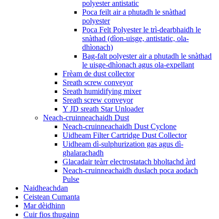
polyester antistatic
Poca feilt air a phutadh le snàthad
polyester
Poca Felt Polyester le trì-dearbhaidh le
snàthad (dìon-uisge, antistatic, ola-
dhìonach)
Bag-falt polyester air a phutadh le snàthad
le uisge-dhìonach agus ola-expellant
Frèam de dust collector
Sreath screw conveyor
Sreath humidifying mixer
Sreath screw conveyor
Y JD sreath Star Unloader
Neach-cruinneachaidh Dust
Neach-cruinneachaidh Dust Cyclone
Uidheam Filter Cartridge Dust Collector
Uidheam dì-sulphurization gas agus dì-
ghalarachadh
Glacadair teàrr electrostatach bholtachd àrd
Neach-cruinneachaidh duslach poca aodach
Pulse
Naidheachdan
Ceistean Cumanta
Mar dèidhinn
Cuir fios thugainn