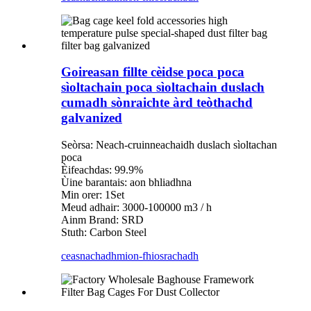
Goireasan fillte cèidse poca poca
sìoltachain poca sìoltachain duslach
cumadh sònraichte àrd teòthachd
galvanized
Seòrsa: Neach-cruinneachaidh duslach sìoltachan
poca
Èifeachdas: 99.9%
Ùine barantais: aon bhliadhna
Min orer: 1Set
Meud adhair: 3000-100000 m3 / h
Ainm Brand: SRD
Stuth: Carbon Steel
ceasnachadh
mion-fhiosrachadh