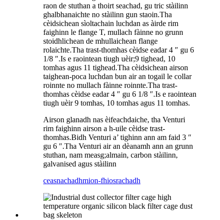
raon de stuthan a thoirt seachad, gu tric stàilinn
ghalbhanaichte no stàilinn gun staoin.Tha
cèidsichean sìoltachain luchdan as àirde rim
faighinn le flange T, mullach fàinne no grunn
stoidhlichean de mhullaichean flange
rolaichte.Tha trast-thomhas cèidse eadar 4 ″ gu 6
1/8 ″.Is e raointean tiugh uèir;9 tighead, 10
tomhas agus 11 tighead.Tha cèidsichean airson
taighean-poca luchdan bun air an togail le collar
roinnte no mullach fàinne roinnte.Tha trast-
thomhas cèidse eadar 4 ″ gu 6 1/8 ″.Is e raointean
tiugh uèir 9 tomhas, 10 tomhas agus 11 tomhas.
Airson glanadh nas èifeachdaiche, tha Venturi
rim faighinn airson a h-uile cèidse trast-
thomhas.Bidh Venturi a’ tighinn ann am faid 3 ″
gu 6 ″.Tha Venturi air an dèanamh ann an grunn
stuthan, nam measg;almain, carbon stàilinn,
galvanised agus stàilinn
ceasnachadh
mion-fhiosrachadh