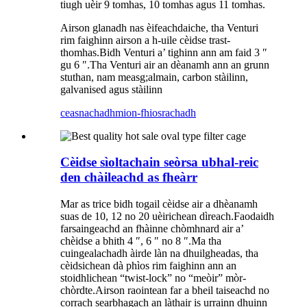
tiugh uèir 9 tomhas, 10 tomhas agus 11 tomhas.
Airson glanadh nas èifeachdaiche, tha Venturi
rim faighinn airson a h-uile cèidse trast-
thomhas.Bidh Venturi a’ tighinn ann am faid 3 ″
gu 6 ″.Tha Venturi air an dèanamh ann an grunn
stuthan, nam measg;almain, carbon stàilinn,
galvanised agus stàilinn
ceasnachadh
mion-fhiosrachadh
Cèidse sìoltachain seòrsa ubhal-reic
den chàileachd as fheàrr
Mar as trice bidh togail cèidse air a dhèanamh
suas de 10, 12 no 20 uèirichean dìreach.Faodaidh
farsaingeachd an fhàinne chòmhnard air a’
chèidse a bhith 4 ″, 6 ″ no 8 ″.Ma tha
cuingealachadh àirde làn na dhuilgheadas, tha
cèidsichean dà phìos rim faighinn ann an
stoidhlichean “twist-lock” no “meòir” mòr-
chòrdte.Airson raointean far a bheil taiseachd no
corrach searbhagach an làthair is urrainn dhuinn