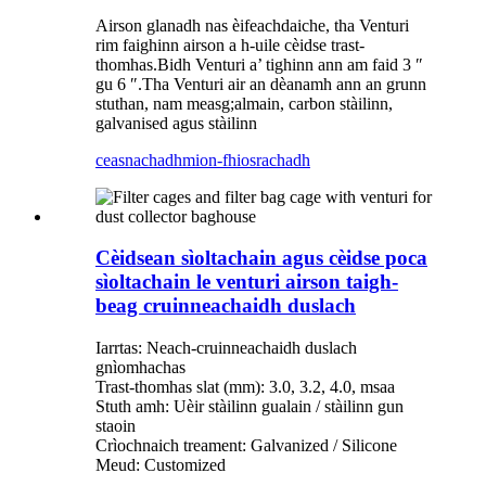
Airson glanadh nas èifeachdaiche, tha Venturi
rim faighinn airson a h-uile cèidse trast-
thomhas.Bidh Venturi a’ tighinn ann am faid 3 ″
gu 6 ″.Tha Venturi air an dèanamh ann an grunn
stuthan, nam measg;almain, carbon stàilinn,
galvanised agus stàilinn
ceasnachadh
mion-fhiosrachadh
Cèidsean sìoltachain agus cèidse poca
sìoltachain le venturi airson taigh-
beag cruinneachaidh duslach
Iarrtas: Neach-cruinneachaidh duslach
gnìomhachas
Trast-thomhas slat (mm): 3.0, 3.2, 4.0, msaa
Stuth amh: Uèir stàilinn gualain / stàilinn gun
staoin
Crìochnaich treament: Galvanized / Silicone
Meud: Customized