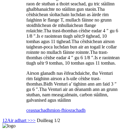
raon de stuthan a thoirt seachad, gu tric stàilinn
ghalbhanaichte no stàilinn gun staoin.Tha
cèidsichean sìoltachain luchdan as àirde rim
faighinn le flange T, mullach fàinne no grunn
stoidhlichean de mhullaichean flange
rolaichte.Tha trast-thomhas cèidse eadar 4 ″ gu 6
1/8 ″.Is e raointean tiugh uèir;9 tighead, 10
tomhas agus 11 tighead.Tha cèidsichean airson
taighean-poca luchdan bun air an togail le collar
roinnte no mullach fàinne roinnte.Tha trast-
thomhas cèidse eadar 4 ″ gu 6 1/8 ″.Is e raointean
tiugh uèir 9 tomhas, 10 tomhas agus 11 tomhas.
Airson glanadh nas èifeachdaiche, tha Venturi
rim faighinn airson a h-uile cèidse trast-
thomhas.Bidh Venturi a’ tighinn ann am faid 3 ″
gu 6 ″.Tha Venturi air an dèanamh ann an grunn
stuthan, nam measg;almain, carbon stàilinn,
galvanised agus stàilinn
ceasnachadh
mion-fhiosrachadh
1
2
Air adhart >
>>
Duilleag 1/2