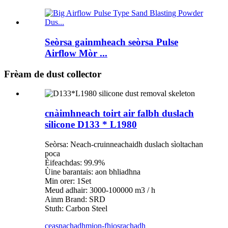
Seòrsa gainmheach seòrsa Pulse
Airflow Mòr ...
Frèam de dust collector
cnàimhneach toirt air falbh duslach
silicone D133 * L1980
Seòrsa: Neach-cruinneachaidh duslach sìoltachan
poca
Èifeachdas: 99.9%
Ùine barantais: aon bhliadhna
Min orer: 1Set
Meud adhair: 3000-100000 m3 / h
Ainm Brand: SRD
Stuth: Carbon Steel
ceasnachadh
mion-fhiosrachadh