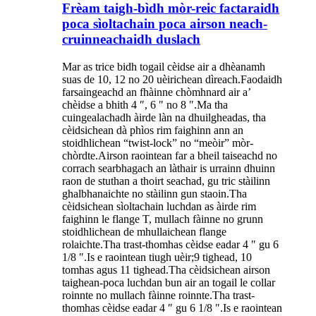
Frèam taigh-bìdh mòr-reic factaraidh
poca sìoltachain poca airson neach-
cruinneachaidh duslach
Mar as trice bidh togail cèidse air a dhèanamh
suas de 10, 12 no 20 uèirichean dìreach.Faodaidh
farsaingeachd an fhàinne chòmhnard air a’
chèidse a bhith 4 ″, 6 ″ no 8 ″.Ma tha
cuingealachadh àirde làn na dhuilgheadas, tha
cèidsichean dà phìos rim faighinn ann an
stoidhlichean “twist-lock” no “meòir” mòr-
chòrdte.Airson raointean far a bheil taiseachd no
corrach searbhagach an làthair is urrainn dhuinn
raon de stuthan a thoirt seachad, gu tric stàilinn
ghalbhanaichte no stàilinn gun staoin.Tha
cèidsichean sìoltachain luchdan as àirde rim
faighinn le flange T, mullach fàinne no grunn
stoidhlichean de mhullaichean flange
rolaichte.Tha trast-thomhas cèidse eadar 4 ″ gu 6
1/8 ″.Is e raointean tiugh uèir;9 tighead, 10
tomhas agus 11 tighead.Tha cèidsichean airson
taighean-poca luchdan bun air an togail le collar
roinnte no mullach fàinne roinnte.Tha trast-
thomhas cèidse eadar 4 ″ gu 6 1/8 ″.Is e raointean