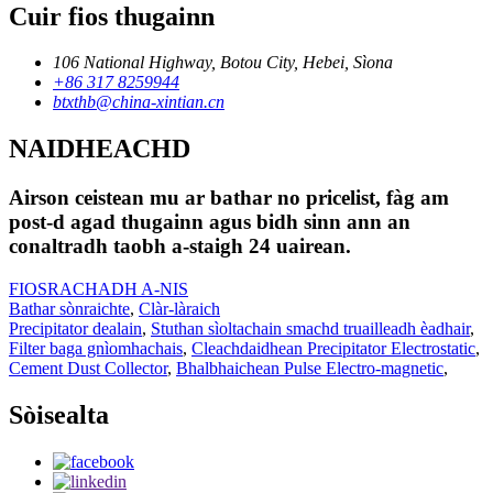
Cuir fios thugainn
106 National Highway, Botou City, Hebei, Sìona
+86 317 8259944
btxthb@china-xintian.cn
NAIDHEACHD
Airson ceistean mu ar bathar no pricelist, fàg am
post-d agad thugainn agus bidh sinn ann an
conaltradh taobh a-staigh 24 uairean.
FIOSRACHADH A-NIS
Bathar sònraichte
,
Clàr-làraich
Precipitator dealain
,
Stuthan sìoltachain smachd truailleadh èadhair
,
Filter baga gnìomhachais
,
Cleachdaidhean Precipitator Electrostatic
,
Cement Dust Collector
,
Bhalbhaichean Pulse Electro-magnetic
,
Sòisealta