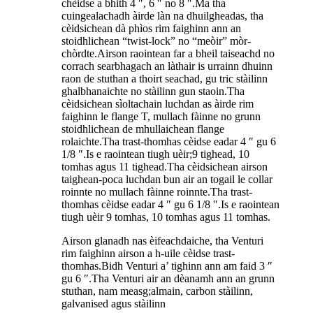
chèidse a bhith 4 ″, 6 ″ no 8 ″.Ma tha
cuingealachadh àirde làn na dhuilgheadas, tha
cèidsichean dà phìos rim faighinn ann an
stoidhlichean “twist-lock” no “meòir” mòr-
chòrdte.Airson raointean far a bheil taiseachd no
corrach searbhagach an làthair is urrainn dhuinn
raon de stuthan a thoirt seachad, gu tric stàilinn
ghalbhanaichte no stàilinn gun staoin.Tha
cèidsichean sìoltachain luchdan as àirde rim
faighinn le flange T, mullach fàinne no grunn
stoidhlichean de mhullaichean flange
rolaichte.Tha trast-thomhas cèidse eadar 4 ″ gu 6
1/8 ″.Is e raointean tiugh uèir;9 tighead, 10
tomhas agus 11 tighead.Tha cèidsichean airson
taighean-poca luchdan bun air an togail le collar
roinnte no mullach fàinne roinnte.Tha trast-
thomhas cèidse eadar 4 ″ gu 6 1/8 ″.Is e raointean
tiugh uèir 9 tomhas, 10 tomhas agus 11 tomhas.
Airson glanadh nas èifeachdaiche, tha Venturi
rim faighinn airson a h-uile cèidse trast-
thomhas.Bidh Venturi a’ tighinn ann am faid 3 ″
gu 6 ″.Tha Venturi air an dèanamh ann an grunn
stuthan, nam measg;almain, carbon stàilinn,
galvanised agus stàilinn