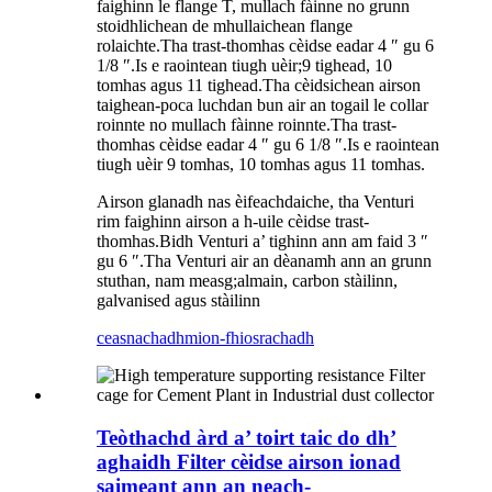
faighinn le flange T, mullach fàinne no grunn
stoidhlichean de mhullaichean flange
rolaichte.Tha trast-thomhas cèidse eadar 4 ″ gu 6
1/8 ″.Is e raointean tiugh uèir;9 tighead, 10
tomhas agus 11 tighead.Tha cèidsichean airson
taighean-poca luchdan bun air an togail le collar
roinnte no mullach fàinne roinnte.Tha trast-
thomhas cèidse eadar 4 ″ gu 6 1/8 ″.Is e raointean
tiugh uèir 9 tomhas, 10 tomhas agus 11 tomhas.
Airson glanadh nas èifeachdaiche, tha Venturi
rim faighinn airson a h-uile cèidse trast-
thomhas.Bidh Venturi a’ tighinn ann am faid 3 ″
gu 6 ″.Tha Venturi air an dèanamh ann an grunn
stuthan, nam measg;almain, carbon stàilinn,
galvanised agus stàilinn
ceasnachadh
mion-fhiosrachadh
Teòthachd àrd a’ toirt taic do dh’
aghaidh Filter cèidse airson ionad
saimeant ann an neach-