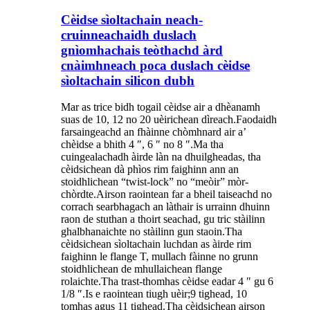
Cèidse sìoltachain neach-
cruinneachaidh duslach
gnìomhachais teòthachd àrd
cnàimhneach poca duslach cèidse
sìoltachain silicon dubh
Mar as trice bidh togail cèidse air a dhèanamh
suas de 10, 12 no 20 uèirichean dìreach.Faodaidh
farsaingeachd an fhàinne chòmhnard air a’
chèidse a bhith 4 ″, 6 ″ no 8 ″.Ma tha
cuingealachadh àirde làn na dhuilgheadas, tha
cèidsichean dà phìos rim faighinn ann an
stoidhlichean “twist-lock” no “meòir” mòr-
chòrdte.Airson raointean far a bheil taiseachd no
corrach searbhagach an làthair is urrainn dhuinn
raon de stuthan a thoirt seachad, gu tric stàilinn
ghalbhanaichte no stàilinn gun staoin.Tha
cèidsichean sìoltachain luchdan as àirde rim
faighinn le flange T, mullach fàinne no grunn
stoidhlichean de mhullaichean flange
rolaichte.Tha trast-thomhas cèidse eadar 4 ″ gu 6
1/8 ″.Is e raointean tiugh uèir;9 tighead, 10
tomhas agus 11 tighead.Tha cèidsichean airson