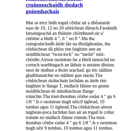
cruinneachaidh duslach
gnìomhachais
Mar as trice bidh togail cèidse air a dhèanamh
suas de 10, 12 no 20 uèirichean dìreach.Faodaidh
farsaingeachd an fhàinne chòmhnard air a’
chèidse a bhith 4 ″, 6 ″ no 8 ″.Ma tha
cuingealachadh àirde làn na dhuilgheadas, tha
cèidsichean dà phìos rim faighinn ann an
stoidhlichean “twist-lock” no “meòir” mòr-
chòrdte.Airson raointean far a bheil taiseachd no
corrach searbhagach an làthair is urrainn dhuinn
raon de stuthan a thoirt seachad, gu tric stàilinn
ghalbhanaichte no stàilinn gun staoin.Tha
cèidsichean sìoltachain luchdan as àirde rim
faighinn le flange T, mullach fàinne no grunn
stoidhlichean de mhullaichean flange
rolaichte.Tha trast-thomhas cèidse eadar 4 ″ gu 6
1/8 ″.Is e raointean tiugh uèir;9 tighead, 10
tomhas agus 11 tighead.Tha cèidsichean airson
taighean-poca luchdan bun air an togail le collar
roinnte no mullach fàinne roinnte.Tha trast-
thomhas cèidse eadar 4 ″ gu 6 1/8 ″.Is e raointean
tiugh uèir 9 tomhas, 10 tomhas agus 11 tomhas.