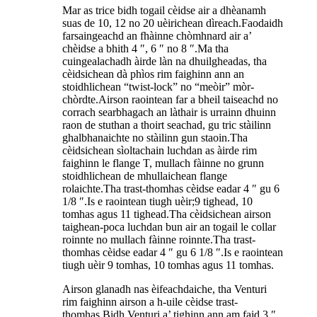
Mar as trice bidh togail cèidse air a dhèanamh
suas de 10, 12 no 20 uèirichean dìreach.Faodaidh
farsaingeachd an fhàinne chòmhnard air a’
chèidse a bhith 4 ″, 6 ″ no 8 ″.Ma tha
cuingealachadh àirde làn na dhuilgheadas, tha
cèidsichean dà phìos rim faighinn ann an
stoidhlichean “twist-lock” no “meòir” mòr-
chòrdte.Airson raointean far a bheil taiseachd no
corrach searbhagach an làthair is urrainn dhuinn
raon de stuthan a thoirt seachad, gu tric stàilinn
ghalbhanaichte no stàilinn gun staoin.Tha
cèidsichean sìoltachain luchdan as àirde rim
faighinn le flange T, mullach fàinne no grunn
stoidhlichean de mhullaichean flange
rolaichte.Tha trast-thomhas cèidse eadar 4 ″ gu 6
1/8 ″.Is e raointean tiugh uèir;9 tighead, 10
tomhas agus 11 tighead.Tha cèidsichean airson
taighean-poca luchdan bun air an togail le collar
roinnte no mullach fàinne roinnte.Tha trast-
thomhas cèidse eadar 4 ″ gu 6 1/8 ″.Is e raointean
tiugh uèir 9 tomhas, 10 tomhas agus 11 tomhas.
Airson glanadh nas èifeachdaiche, tha Venturi
rim faighinn airson a h-uile cèidse trast-
thomhas.Bidh Venturi a’ tighinn ann am faid 3 ″