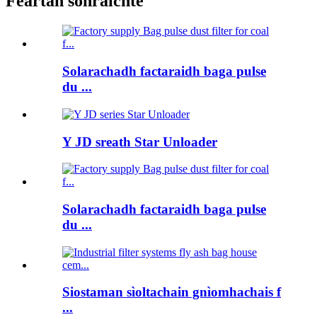
Feartan sònraichte
Solarachadh factaraidh baga pulse
du ...
Y JD sreath Star Unloader
Solarachadh factaraidh baga pulse
du ...
Siostaman sìoltachain gnìomhachais f
...