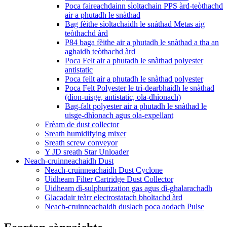
Poca faireachdainn sìoltachain PPS àrd-teòthachd
air a phutadh le snàthad
Bag fèithe sìoltachaidh le snàthad Metas aig
teòthachd àrd
P84 baga fèithe air a phutadh le snàthad a tha an
aghaidh teòthachd àrd
Poca Felt air a phutadh le snàthad polyester
antistatic
Poca feilt air a phutadh le snàthad polyester
Poca Felt Polyester le trì-dearbhaidh le snàthad
(dìon-uisge, antistatic, ola-dhìonach)
Bag-falt polyester air a phutadh le snàthad le
uisge-dhìonach agus ola-expellant
Frèam de dust collector
Sreath humidifying mixer
Sreath screw conveyor
Y JD sreath Star Unloader
Neach-cruinneachaidh Dust
Neach-cruinneachaidh Dust Cyclone
Uidheam Filter Cartridge Dust Collector
Uidheam dì-sulphurization gas agus dì-ghalarachadh
Glacadair teàrr electrostatach bholtachd àrd
Neach-cruinneachaidh duslach poca aodach Pulse