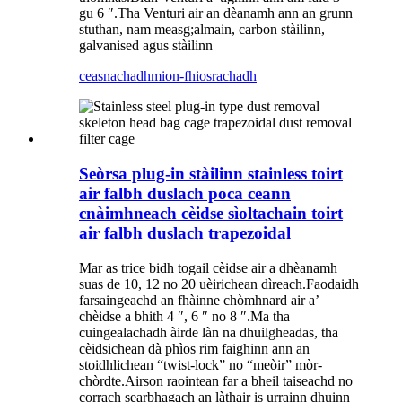
gu 6 ″.Tha Venturi air an dèanamh ann an grunn
stuthan, nam measg;almain, carbon stàilinn,
galvanised agus stàilinn
ceasnachadh
mion-fhiosrachadh
Seòrsa plug-in stàilinn stainless toirt
air falbh duslach poca ceann
cnàimhneach cèidse sìoltachain toirt
air falbh duslach trapezoidal
Mar as trice bidh togail cèidse air a dhèanamh
suas de 10, 12 no 20 uèirichean dìreach.Faodaidh
farsaingeachd an fhàinne chòmhnard air a’
chèidse a bhith 4 ″, 6 ″ no 8 ″.Ma tha
cuingealachadh àirde làn na dhuilgheadas, tha
cèidsichean dà phìos rim faighinn ann an
stoidhlichean “twist-lock” no “meòir” mòr-
chòrdte.Airson raointean far a bheil taiseachd no
corrach searbhagach an làthair is urrainn dhuinn