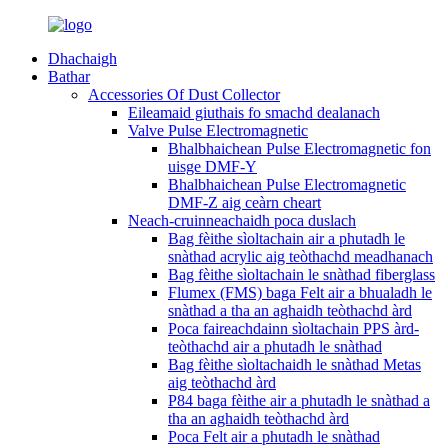
Dhachaigh
Bathar
Accessories Of Dust Collector
Eileamaid giuthais fo smachd dealanach
Valve Pulse Electromagnetic
Bhalbhaichean Pulse Electromagnetic fon
uisge DMF-Y
Bhalbhaichean Pulse Electromagnetic
DMF-Z aig ceàrn cheart
Neach-cruinneachaidh poca duslach
Bag fèithe sìoltachain air a phutadh le
snàthad acrylic aig teòthachd meadhanach
Bag fèithe sìoltachain le snàthad fiberglass
Flumex (FMS) baga Felt air a bhualadh le
snàthad a tha an aghaidh teòthachd àrd
Poca faireachdainn sìoltachain PPS àrd-
teòthachd air a phutadh le snàthad
Bag fèithe sìoltachaidh le snàthad Metas
aig teòthachd àrd
P84 baga fèithe air a phutadh le snàthad a
tha an aghaidh teòthachd àrd
Poca Felt air a phutadh le snàthad