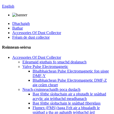
English
Dhachaigh
Bathar
Accessories Of Dust Collector
Frèam de dust collector
Roinnean-seòrsa
Accessories Of Dust Collector
Eileamaid giuthais fo smachd dealanach
Valve Pulse Electromagnetic
Bhalbhaichean Pulse Electromagnetic fon uisge
DMF-Y
Bhalbhaichean Pulse Electromagnetic DMF-Z
aig ceàrn cheart
Neach-cruinneachaidh poca duslach
Bag fèithe sìoltachain air a phutadh le snàthad
acrylic aig teòthachd meadhanach
Bag fèithe sìoltachain le snàthad fiberglass
Flumex (FMS) baga Felt air a bhualadh le
snàthad a tha an aghaidh teòthachd àrd