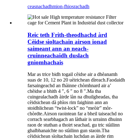
ceasnachadh
mion-fhiosrachadh
Reic teth Frith-theodhachd àrd
Cèidse sìoltachain airson ionad
saimeant ann an neach-
cruinneachaidh duslach
gnìomhachais
Mar as trice bidh togail cèidse air a dhèanamh
suas de 10, 12 no 20 uèirichean dìreach.Faodaidh
farsaingeachd an fhàinne chòmhnard air a’
chèidse a bhith 4 ″, 6 ″ no 8 ″.Ma tha
cuingealachadh àirde làn na dhuilgheadas, tha
cèidsichean dà phìos rim faighinn ann an
stoidhlichean “twist-lock” no “meòir” mòr-
chòrdte.Airson raointean far a bheil taiseachd no
corrach searbhagach an làthair is urrainn dhuinn
raon de stuthan a thoirt seachad, gu tric stàilinn
ghalbhanaichte no stàilinn gun staoin.Tha
cèidsichean sìoltachain luchdan as àirde rim