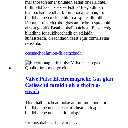
mar thoradh air a’ bhuaidh eadar-dhealaichte,
bidh falbhas cuisle stealladh a’ fosgladh, an
teannachadh èadhar bhon phoca èadhair, tron ​​​​
bhalbhaiche cuisle le bhith a’ spraeadh tuill
lòchrain a-mach (bho ghas an lòchran spraeraidh
airson gaoth). Beatha bhalbhaichean Pulse: còig
bliadhna fonsuidheachadh an stàlaidh
àbhaisteach, cleachdadh ceart agus cumail suas
reusanta.
ceasnachadh
mion-fhiosrachadh
Valve Pulse Electromagnetic Gas glan
Càileachd toraidh air a thoirt a-
steach
Tha bhalbhaichean pulse air an roinn ann am
bhalbhaichean cuisle ceart-cheàrnach agus
bhalbhaichean cuisle fon uisge.
Prionnsabal ceart-cheàrnach: