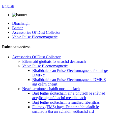
English
Dhachaigh
Bathar
Accessories Of Dust Collector
Valve Pulse Electromagnetic
Roinnean-seòrsa
Accessories Of Dust Collector
Eileamaid giuthais fo smachd dealanach
Valve Pulse Electromagnetic
Bhalbhaichean Pulse Electromagnetic fon uisge
DMF-Y
Bhalbhaichean Pulse Electromagnetic DMF-Z
aig ceàrn cheart
Neach-cruinneachaidh poca duslach
Bag fèithe sìoltachain air a phutadh le snàthad
acrylic aig teòthachd meadhanach
Bag fèithe sìoltachain le snàthad fiberglass
Flumex (FMS) baga Felt air a bhualadh le
snàthad a tha an aghaidh teòthachd àrd