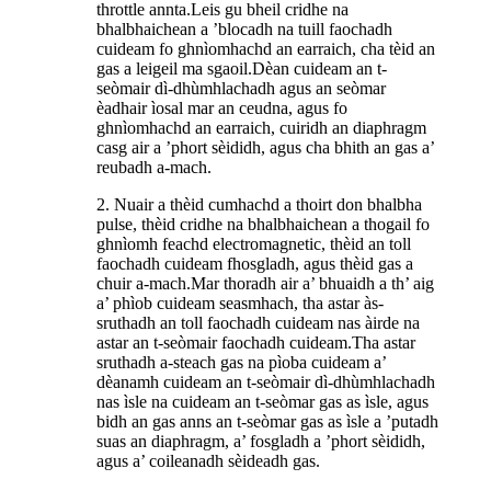
throttle annta.Leis gu bheil cridhe na
bhalbhaichean a ’blocadh na tuill faochadh
cuideam fo ghnìomhachd an earraich, cha tèid an
gas a leigeil ma sgaoil.Dèan cuideam an t-
seòmair dì-dhùmhlachadh agus an seòmar
èadhair ìosal mar an ceudna, agus fo
ghnìomhachd an earraich, cuiridh an diaphragm
casg air a ’phort sèididh, agus cha bhith an gas a’
reubadh a-mach.
2. Nuair a thèid cumhachd a thoirt don bhalbha
pulse, thèid cridhe na bhalbhaichean a thogail fo
ghnìomh feachd electromagnetic, thèid an toll
faochadh cuideam fhosgladh, agus thèid gas a
chuir a-mach.Mar thoradh air a’ bhuaidh a th’ aig
a’ phìob cuideam seasmhach, tha astar às-
sruthadh an toll faochadh cuideam nas àirde na
astar an t-seòmair faochadh cuideam.Tha astar
sruthadh a-steach gas na pìoba cuideam a’
dèanamh cuideam an t-seòmair dì-dhùmhlachadh
nas ìsle na cuideam an t-seòmar gas as ìsle, agus
bidh an gas anns an t-seòmar gas as ìsle a ’putadh
suas an diaphragm, a’ fosgladh a ’phort sèididh,
agus a’ coileanadh sèideadh gas.