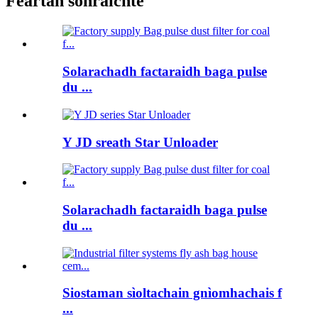
Feartan sònraichte
Solarachadh factaraidh baga pulse
du ...
Y JD sreath Star Unloader
Solarachadh factaraidh baga pulse
du ...
Siostaman sìoltachain gnìomhachais f
...