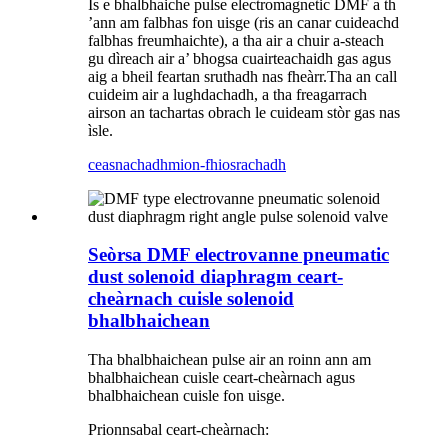
Is e bhalbhaiche pulse electromagnetic DMF a th
’ann am falbhas fon uisge (ris an canar cuideachd
falbhas freumhaichte), a tha air a chuir a-steach
gu dìreach air a’ bhogsa cuairteachaidh gas agus
aig a bheil feartan sruthadh nas fheàrr.Tha an call
cuideim air a lughdachadh, a tha freagarrach
airson an tachartas obrach le cuideam stòr gas nas
ìsle.
ceasnachadh
mion-fhiosrachadh
Seòrsa DMF electrovanne pneumatic
dust solenoid diaphragm ceart-
cheàrnach cuisle solenoid
bhalbhaichean
Tha bhalbhaichean pulse air an roinn ann am
bhalbhaichean cuisle ceart-cheàrnach agus
bhalbhaichean cuisle fon uisge.
Prionnsabal ceart-cheàrnach: