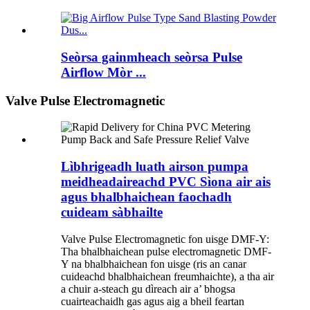
Seòrsa gainmheach seòrsa Pulse
Airflow Mòr ...
Valve Pulse Electromagnetic
Lìbhrigeadh luath airson pumpa
meidheadaireachd PVC Sìona air ais
agus bhalbhaichean faochadh
cuideam sàbhailte
Valve Pulse Electromagnetic fon uisge DMF-Y:
Tha bhalbhaichean pulse electromagnetic DMF-
Y na bhalbhaichean fon uisge (ris an canar
cuideachd bhalbhaichean freumhaichte), a tha air
a chuir a-steach gu dìreach air a’ bhogsa
cuairteachaidh gas agus aig a bheil feartan