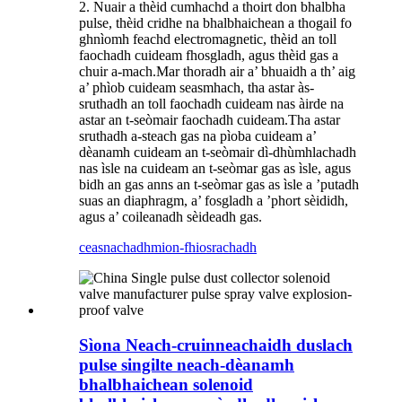
2. Nuair a thèid cumhachd a thoirt don bhalbha
pulse, thèid cridhe na bhalbhaichean a thogail fo
ghnìomh feachd electromagnetic, thèid an toll
faochadh cuideam fhosgladh, agus thèid gas a
chuir a-mach.Mar thoradh air a’ bhuaidh a th’ aig
a’ phìob cuideam seasmhach, tha astar às-
sruthadh an toll faochadh cuideam nas àirde na
astar an t-seòmair faochadh cuideam.Tha astar
sruthadh a-steach gas na pìoba cuideam a’
dèanamh cuideam an t-seòmair dì-dhùmhlachadh
nas ìsle na cuideam an t-seòmar gas as ìsle, agus
bidh an gas anns an t-seòmar gas as ìsle a ’putadh
suas an diaphragm, a’ fosgladh a ’phort sèididh,
agus a’ coileanadh sèideadh gas.
ceasnachadh
mion-fhiosrachadh
Sìona Neach-cruinneachaidh duslach
pulse singilte neach-dèanamh
bhalbhaichean solenoid