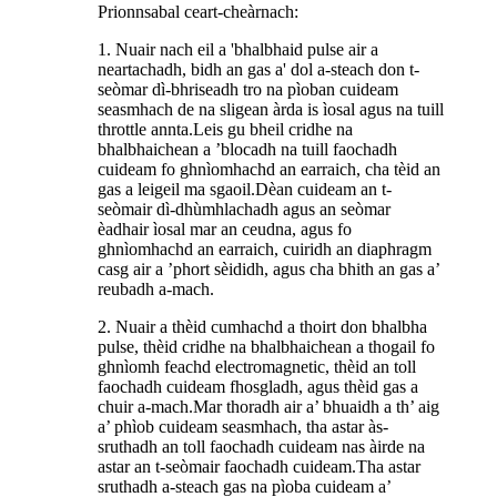
Prionnsabal ceart-cheàrnach:
1. Nuair nach eil a 'bhalbhaid pulse air a
neartachadh, bidh an gas a' dol a-steach don t-
seòmar dì-bhriseadh tro na pìoban cuideam
seasmhach de na sligean àrda is ìosal agus na tuill
throttle annta.Leis gu bheil cridhe na
bhalbhaichean a ’blocadh na tuill faochadh
cuideam fo ghnìomhachd an earraich, cha tèid an
gas a leigeil ma sgaoil.Dèan cuideam an t-
seòmair dì-dhùmhlachadh agus an seòmar
èadhair ìosal mar an ceudna, agus fo
ghnìomhachd an earraich, cuiridh an diaphragm
casg air a ’phort sèididh, agus cha bhith an gas a’
reubadh a-mach.
2. Nuair a thèid cumhachd a thoirt don bhalbha
pulse, thèid cridhe na bhalbhaichean a thogail fo
ghnìomh feachd electromagnetic, thèid an toll
faochadh cuideam fhosgladh, agus thèid gas a
chuir a-mach.Mar thoradh air a’ bhuaidh a th’ aig
a’ phìob cuideam seasmhach, tha astar às-
sruthadh an toll faochadh cuideam nas àirde na
astar an t-seòmair faochadh cuideam.Tha astar
sruthadh a-steach gas na pìoba cuideam a’