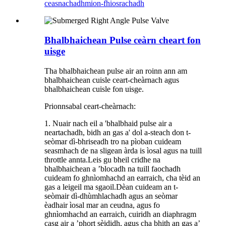
ceasnachadh
mion-fhiosrachadh
Bhalbhaichean Pulse ceàrn cheart fon
uisge
Tha bhalbhaichean pulse air an roinn ann am
bhalbhaichean cuisle ceart-cheàrnach agus
bhalbhaichean cuisle fon uisge.
Prionnsabal ceart-cheàrnach:
1. Nuair nach eil a 'bhalbhaid pulse air a
neartachadh, bidh an gas a' dol a-steach don t-
seòmar dì-bhriseadh tro na pìoban cuideam
seasmhach de na sligean àrda is ìosal agus na tuill
throttle annta.Leis gu bheil cridhe na
bhalbhaichean a ’blocadh na tuill faochadh
cuideam fo ghnìomhachd an earraich, cha tèid an
gas a leigeil ma sgaoil.Dèan cuideam an t-
seòmair dì-dhùmhlachadh agus an seòmar
èadhair ìosal mar an ceudna, agus fo
ghnìomhachd an earraich, cuiridh an diaphragm
casg air a ’phort sèididh, agus cha bhith an gas a’