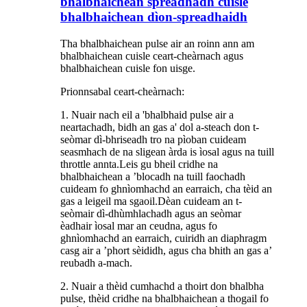
bhalbhaichean sprèadhadh cuisle
bhalbhaichean dìon-spreadhaidh
Tha bhalbhaichean pulse air an roinn ann am
bhalbhaichean cuisle ceart-cheàrnach agus
bhalbhaichean cuisle fon uisge.
Prionnsabal ceart-cheàrnach:
1. Nuair nach eil a 'bhalbhaid pulse air a
neartachadh, bidh an gas a' dol a-steach don t-
seòmar dì-bhriseadh tro na pìoban cuideam
seasmhach de na sligean àrda is ìosal agus na tuill
throttle annta.Leis gu bheil cridhe na
bhalbhaichean a ’blocadh na tuill faochadh
cuideam fo ghnìomhachd an earraich, cha tèid an
gas a leigeil ma sgaoil.Dèan cuideam an t-
seòmair dì-dhùmhlachadh agus an seòmar
èadhair ìosal mar an ceudna, agus fo
ghnìomhachd an earraich, cuiridh an diaphragm
casg air a ’phort sèididh, agus cha bhith an gas a’
reubadh a-mach.
2. Nuair a thèid cumhachd a thoirt don bhalbha
pulse, thèid cridhe na bhalbhaichean a thogail fo