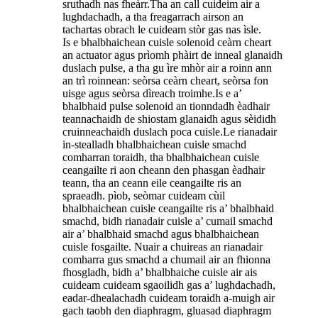
sruthadh nas fheàrr.Tha an call cuideim air a
lughdachadh, a tha freagarrach airson an
tachartas obrach le cuideam stòr gas nas ìsle.
Is e bhalbhaichean cuisle solenoid ceàrn cheart
an actuator agus prìomh phàirt de inneal glanaidh
duslach pulse, a tha gu ìre mhòr air a roinn ann
an trì roinnean: seòrsa ceàrn cheart, seòrsa fon
uisge agus seòrsa dìreach troimhe.Is e a’
bhalbhaid pulse solenoid an tionndadh èadhair
teannachaidh de shiostam glanaidh agus sèididh
cruinneachaidh duslach poca cuisle.Le rianadair
in-stealladh bhalbhaichean cuisle smachd
comharran toraidh, tha bhalbhaichean cuisle
ceangailte ri aon cheann den phasgan èadhair
teann, tha an ceann eile ceangailte ris an
spraeadh. pìob, seòmar cuideam cùil
bhalbhaichean cuisle ceangailte ris a’ bhalbhaid
smachd, bidh rianadair cuisle a’ cumail smachd
air a’ bhalbhaid smachd agus bhalbhaichean
cuisle fosgailte. Nuair a chuireas an rianadair
comharra gus smachd a chumail air an fhionna
fhosgladh, bidh a’ bhalbhaiche cuisle air ais
cuideam cuideam sgaoilidh gas a’ lughdachadh,
eadar-dhealachadh cuideam toraidh a-muigh air
gach taobh den diaphragm, gluasad diaphragm