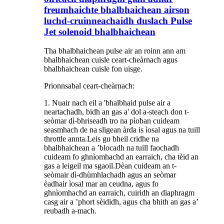
freumhaichte bhalbhaichean airson
luchd-cruinneachaidh duslach Pulse
Jet solenoid bhalbhaichean
Tha bhalbhaichean pulse air an roinn ann am
bhalbhaichean cuisle ceart-cheàrnach agus
bhalbhaichean cuisle fon uisge.
Prionnsabal ceart-cheàrnach:
1. Nuair nach eil a 'bhalbhaid pulse air a
neartachadh, bidh an gas a' dol a-steach don t-
seòmar dì-bhriseadh tro na pìoban cuideam
seasmhach de na sligean àrda is ìosal agus na tuill
throttle annta.Leis gu bheil cridhe na
bhalbhaichean a ’blocadh na tuill faochadh
cuideam fo ghnìomhachd an earraich, cha tèid an
gas a leigeil ma sgaoil.Dèan cuideam an t-
seòmair dì-dhùmhlachadh agus an seòmar
èadhair ìosal mar an ceudna, agus fo
ghnìomhachd an earraich, cuiridh an diaphragm
casg air a ’phort sèididh, agus cha bhith an gas a’
reubadh a-mach.