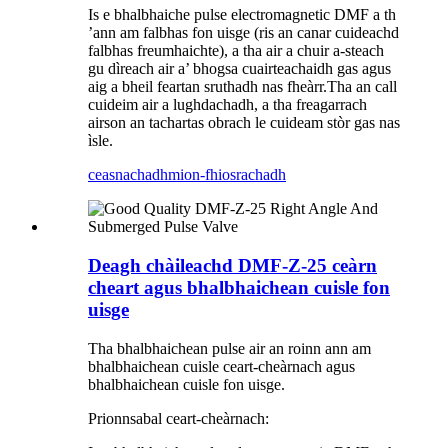
Is e bhalbhaiche pulse electromagnetic DMF a th
’ann am falbhas fon uisge (ris an canar cuideachd
falbhas freumhaichte), a tha air a chuir a-steach
gu dìreach air a’ bhogsa cuairteachaidh gas agus
aig a bheil feartan sruthadh nas fheàrr.Tha an call
cuideim air a lughdachadh, a tha freagarrach
airson an tachartas obrach le cuideam stòr gas nas
ìsle.
ceasnachadh
mion-fhiosrachadh
Deagh chàileachd DMF-Z-25 ceàrn
cheart agus bhalbhaichean cuisle fon
uisge
Tha bhalbhaichean pulse air an roinn ann am
bhalbhaichean cuisle ceart-cheàrnach agus
bhalbhaichean cuisle fon uisge.
Prionnsabal ceart-cheàrnach: