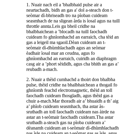
1. Nuair nach eil a 'bhalbhaid pulse air a
neartachadh, bidh an gas a' dol a-steach don t-
seòmar dì-bhriseadh tro na pìoban cuideam
seasmhach de na sligean àrda is ìosal agus na tuill
throttle annta.Leis gu bheil cridhe na
bhalbhaichean a ’blocadh na tuill faochadh
cuideam fo ghnìomhachd an earraich, cha tèid an
gas a leigeil ma sgaoil.Dèan cuideam an t-
seòmair dì-dhùmhlachadh agus an seòmar
èadhair ìosal mar an ceudna, agus fo
ghnìomhachd an earraich, cuiridh an diaphragm
casg air a ’phort sèididh, agus cha bhith an gas a’
reubadh a-mach.
2. Nuair a thèid cumhachd a thoirt don bhalbha
pulse, thèid cridhe na bhalbhaichean a thogail fo
ghnìomh feachd electromagnetic, thèid an toll
faochadh cuideam fhosgladh, agus thèid gas a
chuir a-mach.Mar thoradh air a’ bhuaidh a th’ aig
a’ phìob cuideam seasmhach, tha astar às-
sruthadh an toll faochadh cuideam nas àirde na
astar an t-seòmair faochadh cuideam.Tha astar
sruthadh a-steach gas na pìoba cuideam a’
dèanamh cuideam an t-seòmair dì-dhùmhlachadh
nas ìsle na cuideam an t-seòmar gas as ìsle, agus