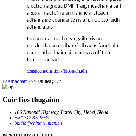
electromagnetic DMF-T aig meadhan a sàil
agus a-mach.Tha an t-slighe a-steach
adhair aige ceangailte ris a’ phìob stòraidh
adhair, agus
tha an ar-a-mach ceangailte ris an
nozzle.Tha an èadhar rèidh agus faodaidh
e an sruth adhair cuisle a tha a dhìth a
thoirt seachad.
ceasnachadh
mion-fhiosrachadh
1
2
Air adhart >
>>
Duilleag 1/2
Cuir fios thugainn
106 National Highway, Botou City, Hebei, Sìona
+86 317 8259944
btxthb@china-xintian.cn