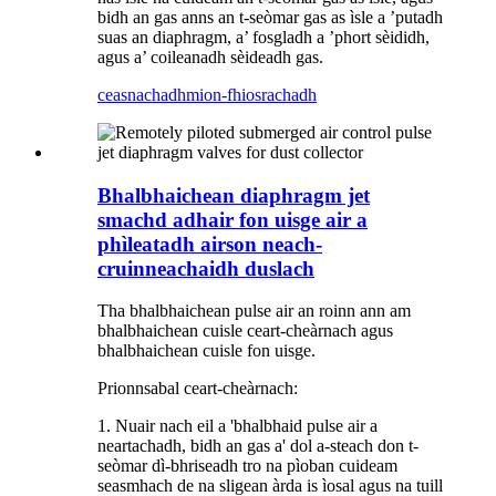
bidh an gas anns an t-seòmar gas as ìsle a ’putadh
suas an diaphragm, a’ fosgladh a ’phort sèididh,
agus a’ coileanadh sèideadh gas.
ceasnachadh
mion-fhiosrachadh
Bhalbhaichean diaphragm jet
smachd adhair fon uisge air a
phìleatadh airson neach-
cruinneachaidh duslach
Tha bhalbhaichean pulse air an roinn ann am
bhalbhaichean cuisle ceart-cheàrnach agus
bhalbhaichean cuisle fon uisge.
Prionnsabal ceart-cheàrnach:
1. Nuair nach eil a 'bhalbhaid pulse air a
neartachadh, bidh an gas a' dol a-steach don t-
seòmar dì-bhriseadh tro na pìoban cuideam
seasmhach de na sligean àrda is ìosal agus na tuill