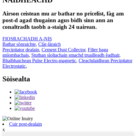
NAIDHEACHD
Airson ceistean mu ar bathar no pricelist, fàg am
post-d agad thugainn agus bidh sinn ann an
conaltradh taobh a-staigh 24 uairean.
FIOSRACHADH A-NIS
Bathar sònraichte
,
Clàr-làraich
Precipitator dealain
,
Cement Dust Collector
,
Filter baga
gnìomhachais
,
Stuthan sìoltachain smachd truailleadh èadhair
,
Bhalbhaichean Pulse Electro-magnetic
,
Cleachdaidhean Precipitator
Electrostatic
,
Sòisealta
Cuir post-dealain
x