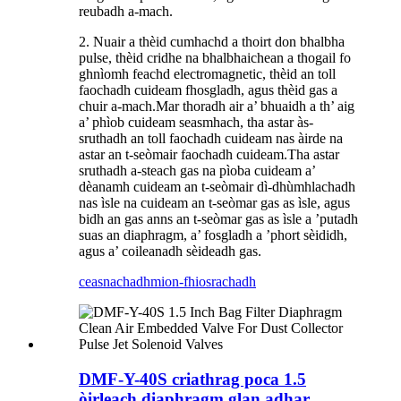
reubadh a-mach.
2. Nuair a thèid cumhachd a thoirt don bhalbha
pulse, thèid cridhe na bhalbhaichean a thogail fo
ghnìomh feachd electromagnetic, thèid an toll
faochadh cuideam fhosgladh, agus thèid gas a
chuir a-mach.Mar thoradh air a’ bhuaidh a th’ aig
a’ phìob cuideam seasmhach, tha astar às-
sruthadh an toll faochadh cuideam nas àirde na
astar an t-seòmair faochadh cuideam.Tha astar
sruthadh a-steach gas na pìoba cuideam a’
dèanamh cuideam an t-seòmair dì-dhùmhlachadh
nas ìsle na cuideam an t-seòmar gas as ìsle, agus
bidh an gas anns an t-seòmar gas as ìsle a ’putadh
suas an diaphragm, a’ fosgladh a ’phort sèididh,
agus a’ coileanadh sèideadh gas.
ceasnachadh
mion-fhiosrachadh
DMF-Y-40S criathrag poca 1.5
òirleach diaphragm glan adhar