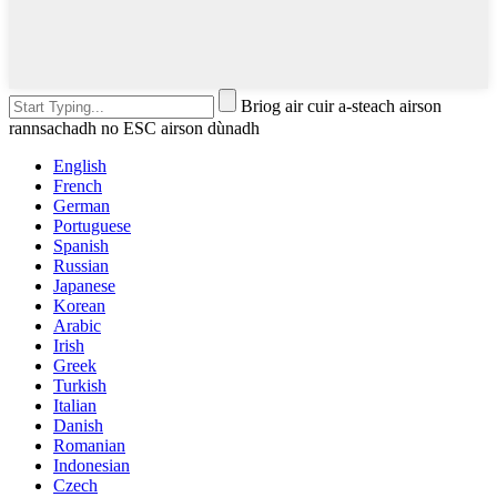
Briog air cuir a-steach airson
rannsachadh no ESC airson dùnadh
English
French
German
Portuguese
Spanish
Russian
Japanese
Korean
Arabic
Irish
Greek
Turkish
Italian
Danish
Romanian
Indonesian
Czech