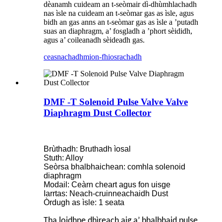
dèanamh cuideam an t-seòmair dì-dhùmhlachadh
nas ìsle na cuideam an t-seòmar gas as ìsle, agus
bidh an gas anns an t-seòmar gas as ìsle a ’putadh
suas an diaphragm, a’ fosgladh a ’phort sèididh,
agus a’ coileanadh sèideadh gas.
ceasnachadh
mion-fhiosrachadh
DMF -T Solenoid Pulse Valve Valve
Diaphragm Dust Collector
Brùthadh: Bruthadh ìosal
Stuth: Alloy
Seòrsa bhalbhaichean: comhla solenoid
diaphragm
Modail: Ceàrn cheart agus fon uisge
Iarrtas: Neach-cruinneachaidh Dust
Òrdugh as ìsle: 1 seata
Tha loidhne dhìreach aig a’ bhalbhaid pulse