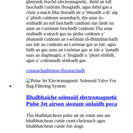
ghnìomh feachd electromagnetic, thèid an toll
faochadh cuideam fhosgladh, agus thèid gas a
chuir a-mach.Mar thoradh air a’ bhuaidh a th’ aig
a’ phìob cuideam seasmhach, tha astar às-
sruthadh an toll faochadh cuideam nas àirde na
astar an t-seòmair faochadh cuideam.Tha astar
sruthadh a-steach gas na pìoba cuideam a’
dèanamh cuideam an t-seòmair dì-dhùmhlachadh
nas ìsle na cuideam an t-seòmar gas as ìsle, agus
bidh an gas anns an t-seòmar gas as ìsle a ’putadh
suas an diaphragm, a’ fosgladh a ’phort sèididh,
agus a’ coileanadh sèideadh gas.
ceasnachadh
mion-fhiosrachadh
Bhalbhaiche solenoid electromagnetic
Pulse Jet airson siostam sìolaidh poca
Tha bhalbhaichean pulse air an roinn ann am
bhalbhaichean cuisle ceart-cheàrnach agus
bhalbhaichean cuisle fon uisge.