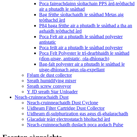
Poca faireachdainn sìoltachain PPS àrd-teòthachd
air a phutadh le snàthad
Bag fèithe sìoltachaidh le snàthad Metas aig
teòthachd àrd
P84 baga fèithe air a phutadh le snàthad a tha an
aghaidh teòthachd àrd
Poca Felt air a phutadh le snàthad polyester
antistatic
Poca feilt air a phutadh le snàthad polyester
Poca Felt Polyester le trì-dearbhaidh le snàthad
(dìon-uisge, antistatic, ola-dhìonach)
Bag-falt polyester air a phutadh le snàthad le
uisge-dhìonach agus ola-expellant
Frèam de dust collector
Sreath humidifying mixer
Sreath screw conveyor
Y JD sreath Star Unloader
Neach-cruinneachaidh Dust
Neach-cruinneachaidh Dust Cyclone
Uidheam Filter Cartridge Dust Collector
Uidheam dì-sulphurization gas agus dì-ghalarachadh
Glacadair teàrr electrostatach bholtachd àrd
Neach-cruinneachaidh duslach poca aodach Pulse