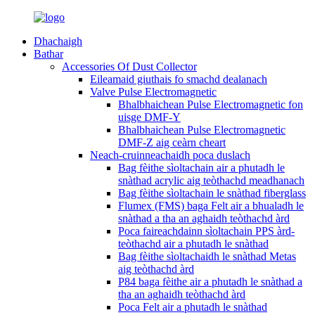
Dhachaigh
Bathar
Accessories Of Dust Collector
Eileamaid giuthais fo smachd dealanach
Valve Pulse Electromagnetic
Bhalbhaichean Pulse Electromagnetic fon
uisge DMF-Y
Bhalbhaichean Pulse Electromagnetic
DMF-Z aig ceàrn cheart
Neach-cruinneachaidh poca duslach
Bag fèithe sìoltachain air a phutadh le
snàthad acrylic aig teòthachd meadhanach
Bag fèithe sìoltachain le snàthad fiberglass
Flumex (FMS) baga Felt air a bhualadh le
snàthad a tha an aghaidh teòthachd àrd
Poca faireachdainn sìoltachain PPS àrd-
teòthachd air a phutadh le snàthad
Bag fèithe sìoltachaidh le snàthad Metas
aig teòthachd àrd
P84 baga fèithe air a phutadh le snàthad a
tha an aghaidh teòthachd àrd
Poca Felt air a phutadh le snàthad