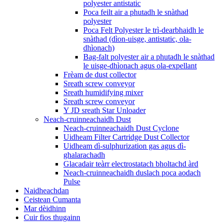
polyester antistatic
Poca feilt air a phutadh le snàthad
polyester
Poca Felt Polyester le trì-dearbhaidh le
snàthad (dìon-uisge, antistatic, ola-
dhìonach)
Bag-falt polyester air a phutadh le snàthad
le uisge-dhìonach agus ola-expellant
Frèam de dust collector
Sreath screw conveyor
Sreath humidifying mixer
Sreath screw conveyor
Y JD sreath Star Unloader
Neach-cruinneachaidh Dust
Neach-cruinneachaidh Dust Cyclone
Uidheam Filter Cartridge Dust Collector
Uidheam dì-sulphurization gas agus dì-
ghalarachadh
Glacadair teàrr electrostatach bholtachd àrd
Neach-cruinneachaidh duslach poca aodach
Pulse
Naidheachdan
Ceistean Cumanta
Mar dèidhinn
Cuir fios thugainn