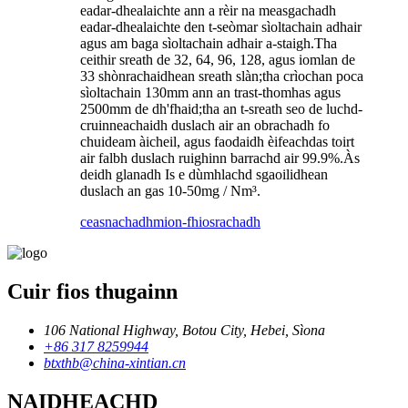
eadar-dhealaichte ann a rèir na measgachadh
eadar-dhealaichte den t-seòmar sìoltachain adhair
agus am baga sìoltachain adhair a-staigh.Tha
ceithir sreath de 32, 64, 96, 128, agus iomlan de
33 shònrachaidhean sreath slàn;tha crìochan poca
sìoltachain 130mm ann an trast-thomhas agus
2500mm de dh'fhaid;tha an t-sreath seo de luchd-
cruinneachaidh duslach air an obrachadh fo
chuideam àicheil, agus faodaidh èifeachdas toirt
air falbh duslach ruighinn barrachd air 99.9%.Às
deidh glanadh Is e dùmhlachd sgaoilidhean
duslach an gas 10-50mg / Nm³.
ceasnachadh
mion-fhiosrachadh
Cuir fios thugainn
106 National Highway, Botou City, Hebei, Sìona
+86 317 8259944
btxthb@china-xintian.cn
NAIDHEACHD