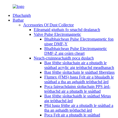
Dhachaigh
Bathar
Accessories Of Dust Collector
Eileamaid giuthais fo smachd dealanach
Valve Pulse Electromagnetic
Bhalbhaichean Pulse Electromagnetic fon
uisge DMF-Y
Bhalbhaichean Pulse Electromagnetic
DMF-Z aig ceàrn cheart
Neach-cruinneachaidh poca duslach
Bag fèithe sìoltachain air a phutadh le
snàthad acrylic aig teòthachd meadhanach
Bag fèithe sìoltachain le snàthad fiberglass
Flumex (FMS) baga Felt air a bhualadh le
snàthad a tha an aghaidh teòthachd àrd
Poca faireachdainn sìoltachain PPS àrd-
teòthachd air a phutadh le snàthad
Bag fèithe sìoltachaidh le snàthad Metas
aig teòthachd àrd
P84 baga fèithe air a phutadh le snàthad a
tha an aghaidh teòthachd àrd
Poca Felt air a phutadh le snàthad