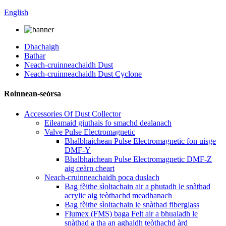
English
Dhachaigh
Bathar
Neach-cruinneachaidh Dust
Neach-cruinneachaidh Dust Cyclone
Roinnean-seòrsa
Accessories Of Dust Collector
Eileamaid giuthais fo smachd dealanach
Valve Pulse Electromagnetic
Bhalbhaichean Pulse Electromagnetic fon uisge
DMF-Y
Bhalbhaichean Pulse Electromagnetic DMF-Z
aig ceàrn cheart
Neach-cruinneachaidh poca duslach
Bag fèithe sìoltachain air a phutadh le snàthad
acrylic aig teòthachd meadhanach
Bag fèithe sìoltachain le snàthad fiberglass
Flumex (FMS) baga Felt air a bhualadh le
snàthad a tha an aghaidh teòthachd àrd