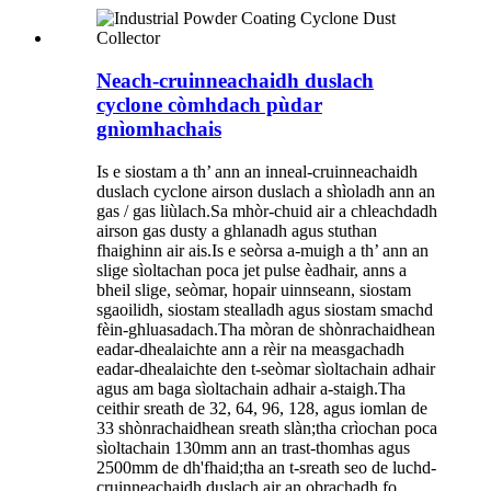
Neach-cruinneachaidh duslach
cyclone còmhdach pùdar
gnìomhachais
Is e siostam a th’ ann an inneal-cruinneachaidh
duslach cyclone airson duslach a shìoladh ann an
gas / gas liùlach.Sa mhòr-chuid air a chleachdadh
airson gas dusty a ghlanadh agus stuthan
fhaighinn air ais.Is e seòrsa a-muigh a th’ ann an
slige sìoltachan poca jet pulse èadhair, anns a
bheil slige, seòmar, hopair uinnseann, siostam
sgaoilidh, siostam stealladh agus siostam smachd
fèin-ghluasadach.Tha mòran de shònrachaidhean
eadar-dhealaichte ann a rèir na measgachadh
eadar-dhealaichte den t-seòmar sìoltachain adhair
agus am baga sìoltachain adhair a-staigh.Tha
ceithir sreath de 32, 64, 96, 128, agus iomlan de
33 shònrachaidhean sreath slàn;tha crìochan poca
sìoltachain 130mm ann an trast-thomhas agus
2500mm de dh'fhaid;tha an t-sreath seo de luchd-
cruinneachaidh duslach air an obrachadh fo