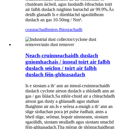
chuideam àicheil, agus faodaidh èifeachdas toirt
air falbh duslach ruighinn barrachd air 99.9%.Às
deidh glanadh Is e dùmhlachd sgaoilidhean
duslach an gas 10-50mg / Nm³.
ceasnachadh
mion-fhiosrachadh
Neach-cruinneachaidh duslach
gnìomhachais / inneal toirt air falbh
duslach seiclon / toirt air falbh
duslach fèin-ghluasadach
Is e siostam a th’ ann an inneal-cruinneachaidh
duslach cyclone airson duslach a shìoladh ann an
gas / gas liùlach.Sa mhòr-chuid air a chleachdadh
airson gas dusty a ghlanadh agus stuthan
fhaighinn air ais.Is e seòrsa a-muigh a th’ ann an
slige sìoltachan poca jet pulse èadhair, anns a
bheil slige, seòmar, hopair uinnseann, siostam
sgaoilidh, siostam stealladh agus siostam smachd
fèin-ghluasadach.Tha mòran de shònrachaidhean