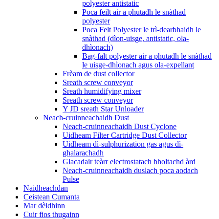
polyester antistatic
Poca feilt air a phutadh le snàthad
polyester
Poca Felt Polyester le trì-dearbhaidh le
snàthad (dìon-uisge, antistatic, ola-
dhìonach)
Bag-falt polyester air a phutadh le snàthad
le uisge-dhìonach agus ola-expellant
Frèam de dust collector
Sreath screw conveyor
Sreath humidifying mixer
Sreath screw conveyor
Y JD sreath Star Unloader
Neach-cruinneachaidh Dust
Neach-cruinneachaidh Dust Cyclone
Uidheam Filter Cartridge Dust Collector
Uidheam dì-sulphurization gas agus dì-
ghalarachadh
Glacadair teàrr electrostatach bholtachd àrd
Neach-cruinneachaidh duslach poca aodach
Pulse
Naidheachdan
Ceistean Cumanta
Mar dèidhinn
Cuir fios thugainn