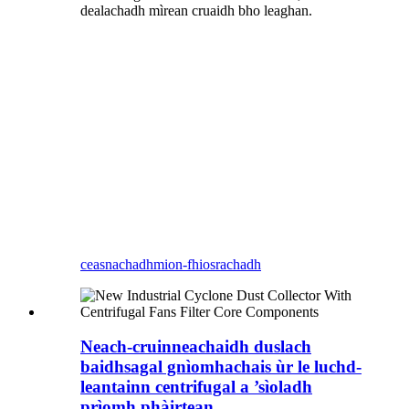
dealachadh mìrean cruaidh bho leaghan.
ceasnachadh
mion-fhiosrachadh
Neach-cruinneachaidh duslach
baidhsagal gnìomhachais ùr le luchd-
leantainn centrifugal a ’sìoladh
prìomh phàirtean