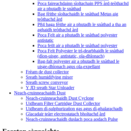
Poca faireachdainn sìoltachain PPS àrd-teòthachd
air a phutadh le snàthad
Bag fèithe sìoltachaidh le snàthad Metas aig
teòthachd àrd
P84 baga fèithe air a phutadh le snàthad a tha an
aghaidh teòthachd àrd
Poca Felt air a phutadh le snàthad polyester
antistatic
Poca feilt air a phutadh le snàthad polyester
Poca Felt Polyester le trì-dearbhaidh le snàthad
(dìon-uisge, antistatic, ola-dhìonach)
Bag-falt polyester air a phutadh le snàthad le
uisge-dhìonach agus ola-expellant
Frèam de dust collector
Sreath humidifying mixer
Sreath screw conveyor
Y JD sreath Star Unloader
Neach-cruinneachaidh Dust
Neach-cruinneachaidh Dust Cyclone
Uidheam Filter Cartridge Dust Collector
Uidheam dì-sulphurization gas agus dì-ghalarachadh
Glacadair teàrr electrostatach bholtachd àrd
Neach-cruinneachaidh duslach poca aodach Pulse