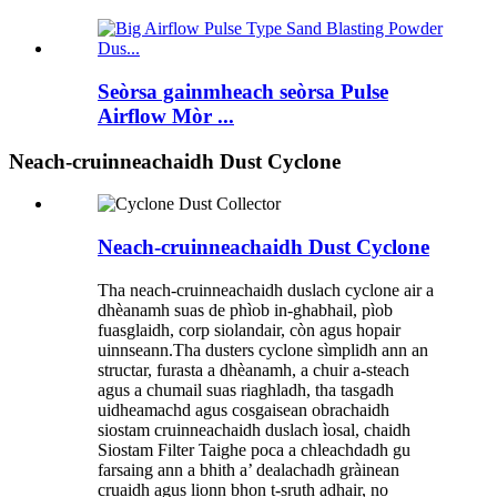
Seòrsa gainmheach seòrsa Pulse
Airflow Mòr ...
Neach-cruinneachaidh Dust Cyclone
Neach-cruinneachaidh Dust Cyclone
Tha neach-cruinneachaidh duslach cyclone air a
dhèanamh suas de phìob in-ghabhail, pìob
fuasglaidh, corp siolandair, còn agus hopair
uinnseann.Tha dusters cyclone sìmplidh ann an
structar, furasta a dhèanamh, a chuir a-steach
agus a chumail suas riaghladh, tha tasgadh
uidheamachd agus cosgaisean obrachaidh
siostam cruinneachaidh duslach ìosal, chaidh
Siostam Filter Taighe poca a chleachdadh gu
farsaing ann a bhith a’ dealachadh gràinean
cruaidh agus lionn bhon t-sruth adhair, no