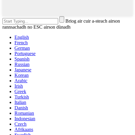
Briog air cuir a-steach airson
rannsachadh no ESC airson dùnadh
English
French
German
Portuguese
Spanish
Russian
Japanese
Korean
Arabic
Irish
Greek
Turkish
Italian
Danish
Romanian
Indonesian
Czech
Afrikaans
Swedish