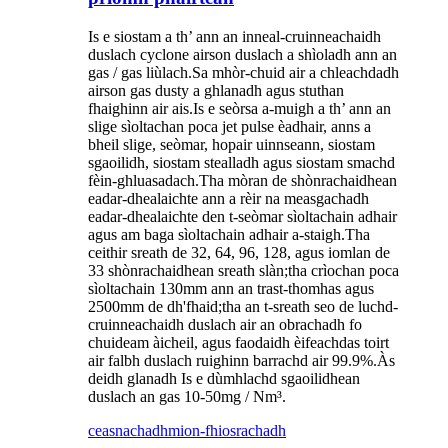
Is e siostam a th’ ann an inneal-cruinneachaidh
duslach cyclone airson duslach a shìoladh ann an
gas / gas liùlach.Sa mhòr-chuid air a chleachdadh
airson gas dusty a ghlanadh agus stuthan
fhaighinn air ais.Is e seòrsa a-muigh a th’ ann an
slige sìoltachan poca jet pulse èadhair, anns a
bheil slige, seòmar, hopair uinnseann, siostam
sgaoilidh, siostam stealladh agus siostam smachd
fèin-ghluasadach.Tha mòran de shònrachaidhean
eadar-dhealaichte ann a rèir na measgachadh
eadar-dhealaichte den t-seòmar sìoltachain adhair
agus am baga sìoltachain adhair a-staigh.Tha
ceithir sreath de 32, 64, 96, 128, agus iomlan de
33 shònrachaidhean sreath slàn;tha crìochan poca
sìoltachain 130mm ann an trast-thomhas agus
2500mm de dh'fhaid;tha an t-sreath seo de luchd-
cruinneachaidh duslach air an obrachadh fo
chuideam àicheil, agus faodaidh èifeachdas toirt
air falbh duslach ruighinn barrachd air 99.9%.Às
deidh glanadh Is e dùmhlachd sgaoilidhean
duslach an gas 10-50mg / Nm³.
ceasnachadh
mion-fhiosrachadh