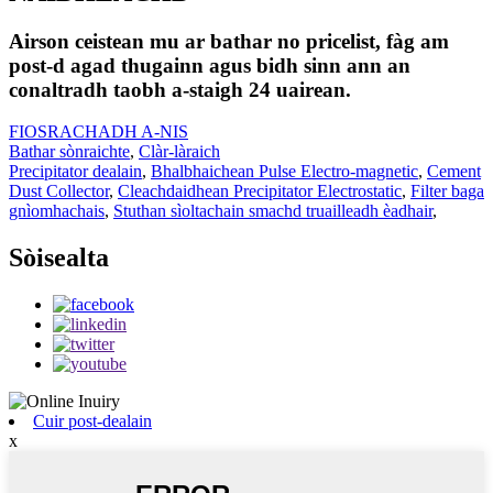
Airson ceistean mu ar bathar no pricelist, fàg am
post-d agad thugainn agus bidh sinn ann an
conaltradh taobh a-staigh 24 uairean.
FIOSRACHADH A-NIS
Bathar sònraichte
,
Clàr-làraich
Precipitator dealain
,
Bhalbhaichean Pulse Electro-magnetic
,
Cement
Dust Collector
,
Cleachdaidhean Precipitator Electrostatic
,
Filter baga
gnìomhachais
,
Stuthan sìoltachain smachd truailleadh èadhair
,
Sòisealta
Cuir post-dealain
x