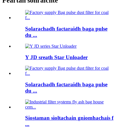
Feartan sònraichte
Solarachadh factaraidh baga pulse
du ...
Y JD sreath Star Unloader
Solarachadh factaraidh baga pulse
du ...
Siostaman sìoltachain gnìomhachais f
...