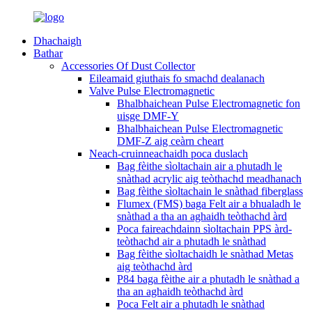
Dhachaigh
Bathar
Accessories Of Dust Collector
Eileamaid giuthais fo smachd dealanach
Valve Pulse Electromagnetic
Bhalbhaichean Pulse Electromagnetic fon
uisge DMF-Y
Bhalbhaichean Pulse Electromagnetic
DMF-Z aig ceàrn cheart
Neach-cruinneachaidh poca duslach
Bag fèithe sìoltachain air a phutadh le
snàthad acrylic aig teòthachd meadhanach
Bag fèithe sìoltachain le snàthad fiberglass
Flumex (FMS) baga Felt air a bhualadh le
snàthad a tha an aghaidh teòthachd àrd
Poca faireachdainn sìoltachain PPS àrd-
teòthachd air a phutadh le snàthad
Bag fèithe sìoltachaidh le snàthad Metas
aig teòthachd àrd
P84 baga fèithe air a phutadh le snàthad a
tha an aghaidh teòthachd àrd
Poca Felt air a phutadh le snàthad