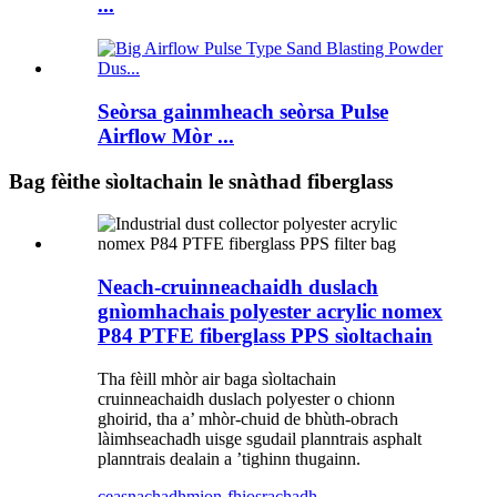
...
Seòrsa gainmheach seòrsa Pulse
Airflow Mòr ...
Bag fèithe sìoltachain le snàthad fiberglass
Neach-cruinneachaidh duslach
gnìomhachais polyester acrylic nomex
P84 PTFE fiberglass PPS sìoltachain
Tha fèill mhòr air baga sìoltachain
cruinneachaidh duslach polyester o chionn
ghoirid, tha a’ mhòr-chuid de bhùth-obrach
làimhseachadh uisge sgudail planntrais asphalt
planntrais dealain a ’tighinn thugainn.
ceasnachadh
mion-fhiosrachadh