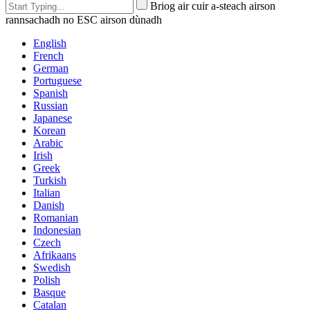
Briog air cuir a-steach airson
rannsachadh no ESC airson dùnadh
English
French
German
Portuguese
Spanish
Russian
Japanese
Korean
Arabic
Irish
Greek
Turkish
Italian
Danish
Romanian
Indonesian
Czech
Afrikaans
Swedish
Polish
Basque
Catalan