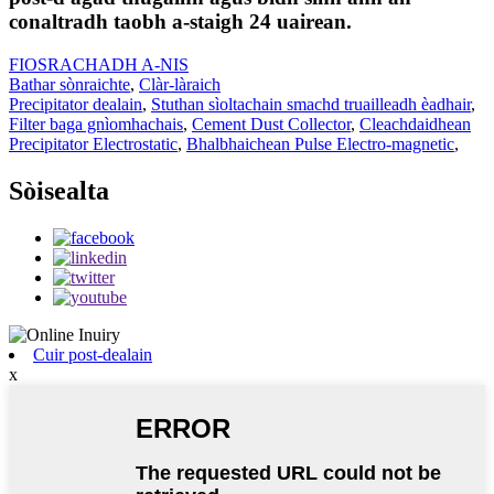
conaltradh taobh a-staigh 24 uairean.
FIOSRACHADH A-NIS
Bathar sònraichte
,
Clàr-làraich
Precipitator dealain
,
Stuthan sìoltachain smachd truailleadh èadhair
,
Filter baga gnìomhachais
,
Cement Dust Collector
,
Cleachdaidhean
Precipitator Electrostatic
,
Bhalbhaichean Pulse Electro-magnetic
,
Sòisealta
Cuir post-dealain
x