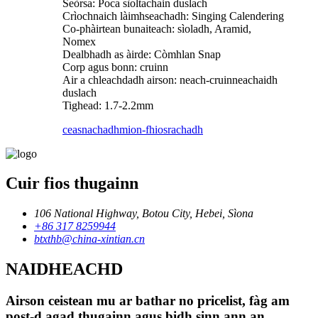
Seòrsa: Poca sìoltachain duslach
Crìochnaich làimhseachadh: Singing Calendering
Co-phàirtean bunaiteach: sìoladh, Aramid,
Nomex
Dealbhadh as àirde: Còmhlan Snap
Corp agus bonn: cruinn
Air a chleachdadh airson: neach-cruinneachaidh
duslach
Tighead: 1.7-2.2mm
ceasnachadh
mion-fhiosrachadh
Cuir fios thugainn
106 National Highway, Botou City, Hebei, Sìona
+86 317 8259944
btxthb@china-xintian.cn
NAIDHEACHD
Airson ceistean mu ar bathar no pricelist, fàg am
post-d agad thugainn agus bidh sinn ann an