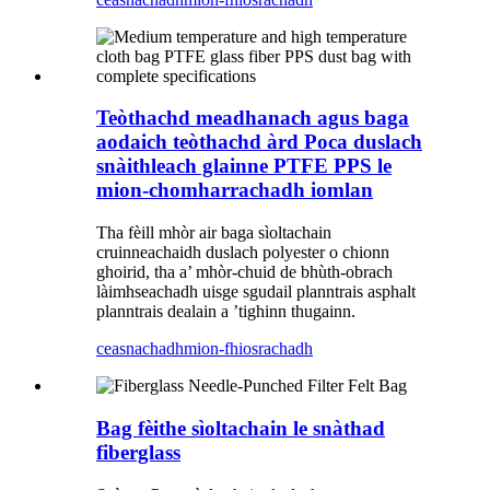
Teòthachd meadhanach agus baga
aodaich teòthachd àrd Poca duslach
snàithleach glainne PTFE PPS le
mion-chomharrachadh iomlan
Tha fèill mhòr air baga sìoltachain
cruinneachaidh duslach polyester o chionn
ghoirid, tha a’ mhòr-chuid de bhùth-obrach
làimhseachadh uisge sgudail planntrais asphalt
planntrais dealain a ’tighinn thugainn.
ceasnachadh
mion-fhiosrachadh
Bag fèithe sìoltachain le snàthad
fiberglass