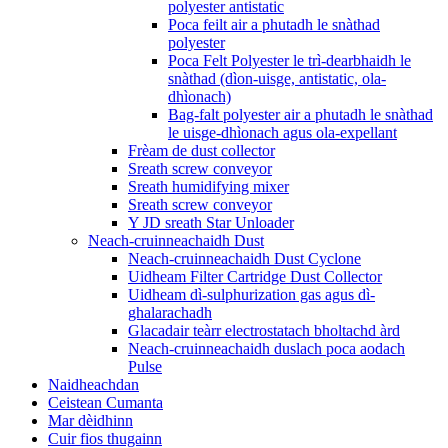
polyester antistatic
Poca feilt air a phutadh le snàthad
polyester
Poca Felt Polyester le trì-dearbhaidh le
snàthad (dìon-uisge, antistatic, ola-
dhìonach)
Bag-falt polyester air a phutadh le snàthad
le uisge-dhìonach agus ola-expellant
Frèam de dust collector
Sreath screw conveyor
Sreath humidifying mixer
Sreath screw conveyor
Y JD sreath Star Unloader
Neach-cruinneachaidh Dust
Neach-cruinneachaidh Dust Cyclone
Uidheam Filter Cartridge Dust Collector
Uidheam dì-sulphurization gas agus dì-
ghalarachadh
Glacadair teàrr electrostatach bholtachd àrd
Neach-cruinneachaidh duslach poca aodach
Pulse
Naidheachdan
Ceistean Cumanta
Mar dèidhinn
Cuir fios thugainn