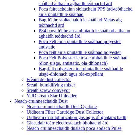
snàthad a tha an aghaidh teòthachd àrd
Poca faireachdainn sìoltachain PPS àrd-teòthachd
air a phutadh le snàthad
Bag fèithe sìoltachaidh le snàthad Metas aig
teòthachd àrd
P84 baga fèithe air a phutadh le snàthad a tha an
aghaidh teòthachd àrd
Poca Felt air a phutadh le snàthad polyester
antistatic
Poca feilt air a phutadh le snàthad polyester
Poca Felt Polyester le trì-dearbhaidh le snàthad
(dìon-uisge, antistatic, ola-dhìonach)
Bag-falt polyester air a phutadh le snàthad le
uisge-dhìonach agus ola-expellant
Frèam de dust collector
Sreath humidifying mixer
Sreath screw conveyor
Y JD sreath Star Unloader
Neach-cruinneachaidh Dust
Neach-cruinneachaidh Dust Cyclone
Uidheam Filter Cartridge Dust Collector
Uidheam dì-sulphurization gas agus dì-ghalarachadh
Glacadair teàrr electrostatach bholtachd àrd
Neach-cruinneachaidh duslach poca aodach Pulse