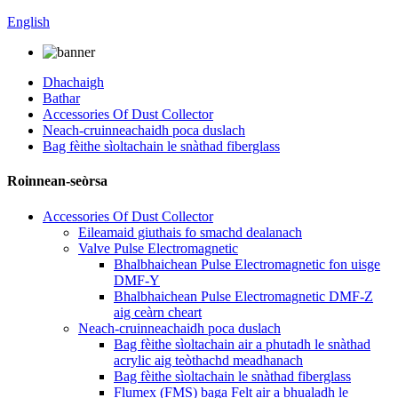
English
Dhachaigh
Bathar
Accessories Of Dust Collector
Neach-cruinneachaidh poca duslach
Bag fèithe sìoltachain le snàthad fiberglass
Roinnean-seòrsa
Accessories Of Dust Collector
Eileamaid giuthais fo smachd dealanach
Valve Pulse Electromagnetic
Bhalbhaichean Pulse Electromagnetic fon uisge
DMF-Y
Bhalbhaichean Pulse Electromagnetic DMF-Z
aig ceàrn cheart
Neach-cruinneachaidh poca duslach
Bag fèithe sìoltachain air a phutadh le snàthad
acrylic aig teòthachd meadhanach
Bag fèithe sìoltachain le snàthad fiberglass
Flumex (FMS) baga Felt air a bhualadh le