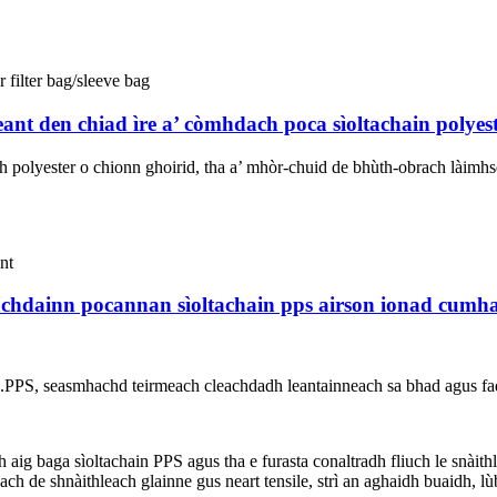
nt den chiad ìre a’ còmhdach poca sìoltachain polyeste
h polyester o chionn ghoirid, tha a’ mhòr-chuid de bhùth-obrach làimhse
achdainn pocannan sìoltachain pps airson ionad cumh
.PPS, seasmhachd teirmeach cleachdadh leantainneach sa bhad agus fad-
aig baga sìoltachain PPS agus tha e furasta conaltradh fliuch le snàithl
ch de shnàithleach glainne gus neart tensile, strì an aghaidh buaidh, 