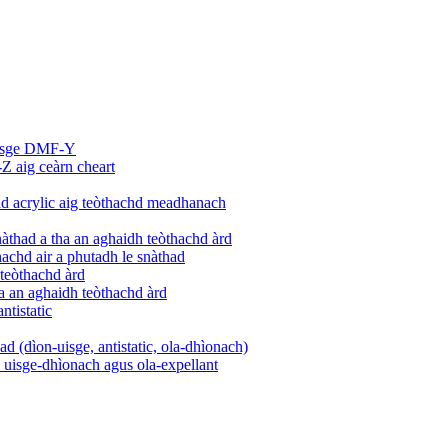
uisge DMF-Y
 aig ceàrn cheart
had acrylic aig teòthachd meadhanach
àthad a tha an aghaidh teòthachd àrd
hachd air a phutadh le snàthad
 teòthachd àrd
ha an aghaidh teòthachd àrd
ntistatic
ad (dìon-uisge, antistatic, ola-dhìonach)
le uisge-dhìonach agus ola-expellant