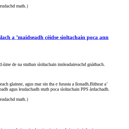
 meudachd math.）
ach a ’maidseadh cèidse sìoltachain poca ann
ùine de na stuthan sìoltachain innleadaireachd gnàthach.
each glainne, agus mar sin tha e furasta a lìonadh.Bithear a’
lùbadh agus leudachadh stuth poca sìoltachain PPS àrdachadh.
 meudachd math.）