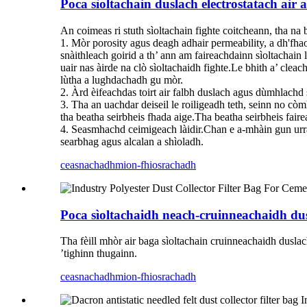
Poca sìoltachain duslach electrostatach air
An coimeas ri stuth sìoltachain fighte coitcheann, tha na
1. Mòr porosity agus deagh adhair permeability, a dh'fha
snàithleach goirid a th’ ann am faireachdainn sìoltachain
uair nas àirde na clò sìoltachaidh fighte.Le bhith a’ c
lùtha a lughdachadh gu mòr.
2. Àrd èifeachdas toirt air falbh duslach agus dùmhlachd 
3. Tha an uachdar deiseil le roiligeadh teth, seinn no cò
tha beatha seirbheis fhada aige.Tha beatha seirbheis fair
4. Seasmhachd ceimigeach làidir.Chan e a-mhàin gun urra
searbhag agus alcalan a shìoladh.
ceasnachadh
mion-fhiosrachadh
Poca sìoltachaidh neach-cruinneachaidh dus
Tha fèill mhòr air baga sìoltachain cruinneachaidh duslac
’tighinn thugainn.
ceasnachadh
mion-fhiosrachadh