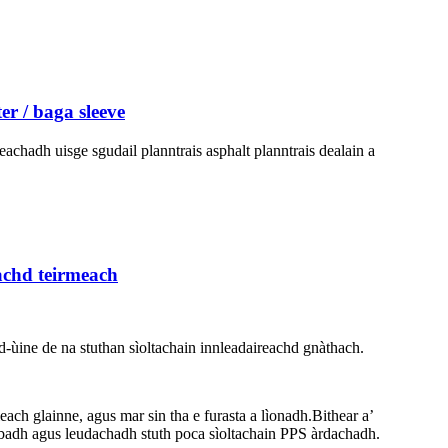
r / baga sleeve
achadh uisge sgudail planntrais asphalt planntrais dealain a
achd teirmeach
ùine de na stuthan sìoltachain innleadaireachd gnàthach.
each glainne, agus mar sin tha e furasta a lìonadh.Bithear a’
lùbadh agus leudachadh stuth poca sìoltachain PPS àrdachadh.