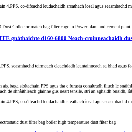
hain 4.PPS, co-èifeachd leudachaidh sreathach ìosal agus seasmhachd
TFE gnàthaichte d160-6800 Neach-cruinneachaidh dusl
.PPS, seasmhachd teirmeach cleachdadh leantainneach sa bhad agus fad-
aig baga sìoltachain PPS agus tha e furasta conaltradh fliuch le snàithl
ch de shnàithleach glainne gus neart tensile, strì an aghaidh buaidh, 
hain 4.PPS, co-èifeachd leudachaidh sreathach ìosal agus seasmhachd