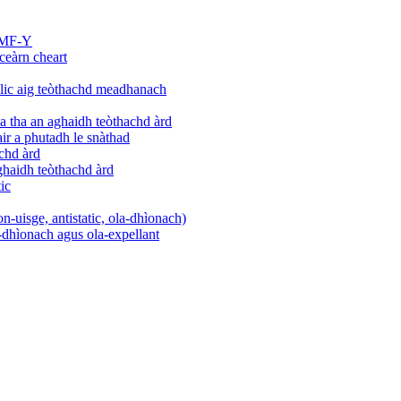
 DMF-Y
ceàrn cheart
rylic aig teòthachd meadhanach
a tha an aghaidh teòthachd àrd
ir a phutadh le snàthad
achd àrd
aghaidh teòthachd àrd
ic
on-uisge, antistatic, ola-dhìonach)
e-dhìonach agus ola-expellant