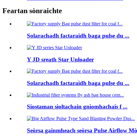
Feartan sònraichte
Solarachadh factaraidh baga pulse du ...
Y JD sreath Star Unloader
Solarachadh factaraidh baga pulse du ...
Siostaman sìoltachain gnìomhachais f ...
Seòrsa gainmheach seòrsa Pulse Airflow Mòr