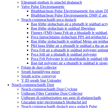
Eileamaid giuthais fo smachd dealanach
Valve Pulse Electromagnetic
Bhalbhaichean Pulse Electromagnetic fon uisge
Bhalbhaichean Pulse Electromagnetic DMF-Z aig 
Neach-cruinneachaidh poca duslach
Bag fèithe sìoltachain air a phutadh le snàthad ac
Bag fèithe sìoltachain le snàthad fiberglass
Flumex (FMS) baga Felt air a bhualadh le snàthad 
Poca faireachdainn sìoltachain PPS àrd-teòthachd a
Bag fèithe sìoltachaidh le snàthad Metas aig teòth
P84 baga fèithe air a phutadh le snàthad a tha an 
Poca Felt air a phutadh le snàthad polyester antistat
Poca feilt air a phutadh le snàthad polyester
Poca Felt Polyester le trì-dearbhaidh le snàthad (dì
Bag-falt polyester air a phutadh le snàthad le uisg
Frèam de dust collector
Sreath humidifying mixer
Sreath screw conveyor
Y JD sreath Star Unloader
Neach-cruinneachaidh Dust
Neach-cruinneachaidh Dust Cyclone
Uidheam Filter Cartridge Dust Collector
Uidheam dì-sulphurization gas agus dì-ghalarachadh
Glacadair teàrr electrostatach bholtachd àrd
Neach-cruinneachaidh duslach poca aodach Pulse