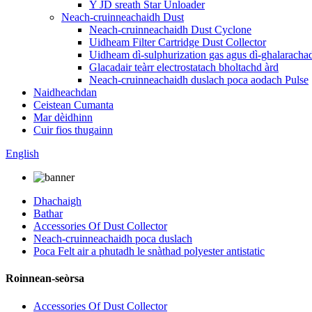
Y JD sreath Star Unloader
Neach-cruinneachaidh Dust
Neach-cruinneachaidh Dust Cyclone
Uidheam Filter Cartridge Dust Collector
Uidheam dì-sulphurization gas agus dì-ghalaracha
Glacadair teàrr electrostatach bholtachd àrd
Neach-cruinneachaidh duslach poca aodach Pulse
Naidheachdan
Ceistean Cumanta
Mar dèidhinn
Cuir fios thugainn
English
Dhachaigh
Bathar
Accessories Of Dust Collector
Neach-cruinneachaidh poca duslach
Poca Felt air a phutadh le snàthad polyester antistatic
Roinnean-seòrsa
Accessories Of Dust Collector