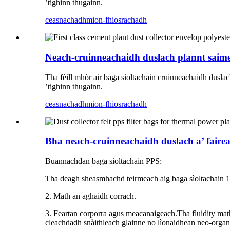
’tighinn thugainn.
ceasnachadh
mion-fhiosrachadh
Neach-cruinneachaidh duslach plannt saimea
Tha fèill mhòr air baga sìoltachain cruinneachaidh duslac
’tighinn thugainn.
ceasnachadh
mion-fhiosrachadh
Bha neach-cruinneachaidh duslach a’ faire
Buannachdan baga sìoltachain PPS:
Tha deagh sheasmhachd teirmeach aig baga sìoltachain 1
2. Math an aghaidh corrach.
3. Feartan corporra agus meacanaigeach.Tha fluidity math 
cleachdadh snàithleach glainne no lìonaidhean neo-organa