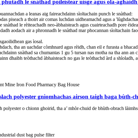
 a phutadh le snàthad poileistear uisge agus ola-aghaid
 buannachdan a leanas aig faireachdainn sìoltachain punch le snàthad:
odas piseach a thoirt air comas luchdan uidheamachd agus a 'lùghdachad
 le snàthad le rèiteachadh neo-àbhaisteach agus cuairteachadh pore èide
leachdadh aodach air a phronnadh le snàthad mar phocannan sìoltachain 
sgaoilidhean gas ìosal.
mhdach, tha an uachdar còmhnard agus rèidh, chan eil e furasta a bhacad
eachdainn snàthad sa chumantas 1 gu 5 tursan nas motha na tha ann an cl
inn dhaibh teòthachd àbhaisteach no gas le teòthachd àrd a shìoladh, 
lach polyester gnìomhachas airson taigh baga bùth-chu
h polyester o chionn ghoirid, tha a’ mhòr-chuid de bhùth-obrach làimhse