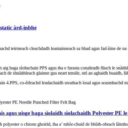
c
static àrd-inbhe
achd teirmeach cleachdadh leantainneach sa bhad agus fad-ùine de na s
aig baga sìoltachain PPS agus tha e furasta conaltradh fliuch le snàithl
ch de shnàithleach glainne gus neart tensile, strì an aghaidh buaidh, 
ain 4.PPS, co-èifeachd leudachaidh sreathach ìosal agus seasmhachd 
s agus uisge baga sìolaidh sìolachaidh Polyester PE l
h polyester o chionn ghoirid, tha a’ mhòr-chuid de bhùth-obrach làimhse