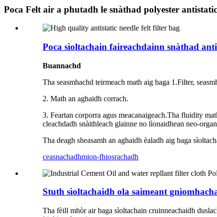
Poca Felt air a phutadh le snàthad polyester antistati
Poca sìoltachain faireachdainn snàthad anti
Buannachd
Tha seasmhachd teirmeach math aig baga 1.Filter, seasmh
2. Math an aghaidh corrach.
3. Feartan corporra agus meacanaigeach.Tha fluidity math 
cleachdadh snàithleach glainne no lìonaidhean neo-organa
Tha deagh sheasamh an aghaidh èaladh aig baga sìoltach
ceasnachadh
mion-fhiosrachadh
Stuth sìoltachaidh ola saimeant gnìomhachai
Tha fèill mhòr air baga sìoltachain cruinneachaidh duslac