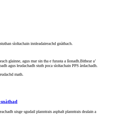
tuthan sìoltachain innleadaireachd gnàthach.
each glainne, agus mar sin tha e furasta a lìonadh.Bithear a’
lùbadh agus leudachadh stuth poca sìoltachain PPS àrdachadh.
meudachd math.
e snàthad
achadh uisge sgudail planntrais asphalt planntrais dealain a