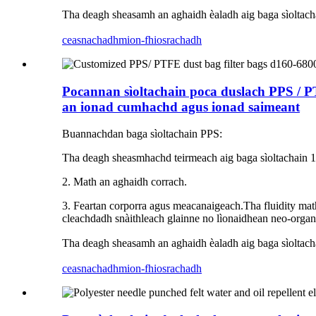
Tha deagh sheasamh an aghaidh èaladh aig baga sìoltac
ceasnachadh
mion-fhiosrachadh
Pocannan sìoltachain poca duslach PPS / P
an ionad cumhachd agus ionad saimeant
Buannachdan baga sìoltachain PPS:
Tha deagh sheasmhachd teirmeach aig baga sìoltachain 1
2. Math an aghaidh corrach.
3. Feartan corporra agus meacanaigeach.Tha fluidity math 
cleachdadh snàithleach glainne no lìonaidhean neo-organa
Tha deagh sheasamh an aghaidh èaladh aig baga sìoltac
ceasnachadh
mion-fhiosrachadh