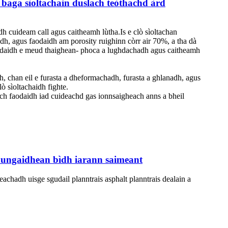
h baga sìoltachain duslach teòthachd àrd
h cuideam call agus caitheamh lùtha.Is e clò sìoltachan
adh, agus faodaidh am porosity ruighinn còrr air 70%, a tha dà
faodaidh e meud thaighean- phoca a lughdachadh agus caitheamh
h, chan eil e furasta a dheformachadh, furasta a ghlanadh, agus
ò sìoltachaidh fighte.
ach faodaidh iad cuideachd gas ionnsaigheach anns a bheil
ngaidhean bìdh iarann ​​​​saimeant
achadh uisge sgudail planntrais asphalt planntrais dealain a