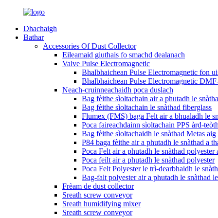
Dhachaigh
Bathar
Accessories Of Dust Collector
Eileamaid giuthais fo smachd dealanach
Valve Pulse Electromagnetic
Bhalbhaichean Pulse Electromagnetic fon 
Bhalbhaichean Pulse Electromagnetic DMF-Z
Neach-cruinneachaidh poca duslach
Bag fèithe sìoltachain air a phutadh le snàt
Bag fèithe sìoltachain le snàthad fiberglass
Flumex (FMS) baga Felt air a bhualadh le sn
Poca faireachdainn sìoltachain PPS àrd-teòt
Bag fèithe sìoltachaidh le snàthad Metas aig
P84 baga fèithe air a phutadh le snàthad a t
Poca Felt air a phutadh le snàthad polyester a
Poca feilt air a phutadh le snàthad polyester
Poca Felt Polyester le trì-dearbhaidh le snàth
Bag-falt polyester air a phutadh le snàthad 
Frèam de dust collector
Sreath screw conveyor
Sreath humidifying mixer
Sreath screw conveyor