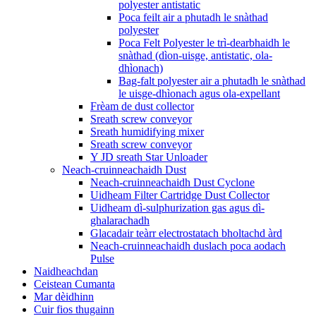
polyester antistatic
Poca feilt air a phutadh le snàthad
polyester
Poca Felt Polyester le trì-dearbhaidh le
snàthad (dìon-uisge, antistatic, ola-
dhìonach)
Bag-falt polyester air a phutadh le snàthad
le uisge-dhìonach agus ola-expellant
Frèam de dust collector
Sreath screw conveyor
Sreath humidifying mixer
Sreath screw conveyor
Y JD sreath Star Unloader
Neach-cruinneachaidh Dust
Neach-cruinneachaidh Dust Cyclone
Uidheam Filter Cartridge Dust Collector
Uidheam dì-sulphurization gas agus dì-
ghalarachadh
Glacadair teàrr electrostatach bholtachd àrd
Neach-cruinneachaidh duslach poca aodach
Pulse
Naidheachdan
Ceistean Cumanta
Mar dèidhinn
Cuir fios thugainn