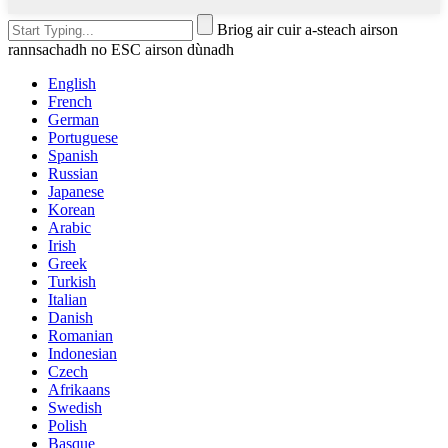
Briog air cuir a-steach airson
rannsachadh no ESC airson dùnadh
English
French
German
Portuguese
Spanish
Russian
Japanese
Korean
Arabic
Irish
Greek
Turkish
Italian
Danish
Romanian
Indonesian
Czech
Afrikaans
Swedish
Polish
Basque