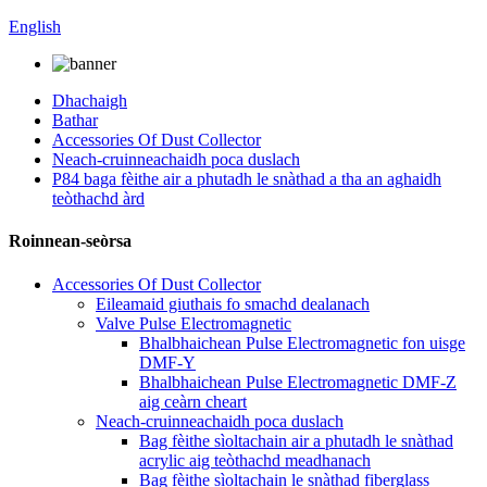
English
Dhachaigh
Bathar
Accessories Of Dust Collector
Neach-cruinneachaidh poca duslach
P84 baga fèithe air a phutadh le snàthad a tha an aghaidh
teòthachd àrd
Roinnean-seòrsa
Accessories Of Dust Collector
Eileamaid giuthais fo smachd dealanach
Valve Pulse Electromagnetic
Bhalbhaichean Pulse Electromagnetic fon uisge
DMF-Y
Bhalbhaichean Pulse Electromagnetic DMF-Z
aig ceàrn cheart
Neach-cruinneachaidh poca duslach
Bag fèithe sìoltachain air a phutadh le snàthad
acrylic aig teòthachd meadhanach
Bag fèithe sìoltachain le snàthad fiberglass