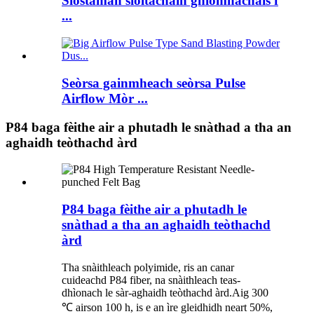
Siostaman sìoltachain gnìomhachais f
...
Seòrsa gainmheach seòrsa Pulse
Airflow Mòr ...
P84 baga fèithe air a phutadh le snàthad a tha an
aghaidh teòthachd àrd
P84 baga fèithe air a phutadh le
snàthad a tha an aghaidh teòthachd
àrd
Tha snàithleach polyimide, ris an canar
cuideachd P84 fiber, na snàithleach teas-
dhìonach le sàr-aghaidh teòthachd àrd.Aig 300
℃ airson 100 h, is e an ìre gleidhidh neart 50%,