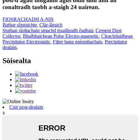
post-d agad thugainn agus bidh sinn ann an
conaltradh taobh a-staigh 24 uairean.
FIOSRACHADH A-NIS
Bathar sònraichte
,
Clàr-làraich
Stuthan sìoltachain smachd truailleadh èadhair
,
Cement Dust
Collector
,
Bhalbhaichean Pulse Electro-magnetic
,
Cleachdaidhean
Precipitator Electrostatic
,
Filter baga gnìomhachais
,
Precipitator
dealain
,
Sòisealta
Cuir post-dealain
x