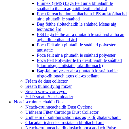
Flumex (FMS) baga Felt air a bhualadh le
snàthad a tha an aghaidh teòthachd àrd
Poca faireachdainn sìoltachain PPS àrd-teòthachd
air a phutadh le snàthad
Bag fèithe sìoltachaidh le snàthad Metas aig
teòthachd àrd
P84 baga fèithe air a phutadh le snàthad a tha an
aghaidh teòthachd àrd
Poca Felt air a phutadh le snàthad polyester
antistatic
Poca feilt air a phutadh le snàthad polyester
Poca Felt Polyester le trì-dearbhaidh le snàthad
(dìon-uisge, antistatic, ola-dhìonach)
Bag-falt polyester air a phutadh le snàthad le
uisge-dhìonach agus ola-expellant
Frèam de dust collector
Sreath humidifying mixer
Sreath screw conveyor
Y JD sreath Star Unloader
Neach-cruinneachaidh Dust
Neach-cruinneachaidh Dust Cyclone
Uidheam Filter Cartridge Dust Collector
Uidheam dì-sulphurization gas agus dì-ghalarachadh
Glacadair teàrr electrostatach bholtachd àrd
Neach-cruinneachaidh duslach poca aodach Pulse