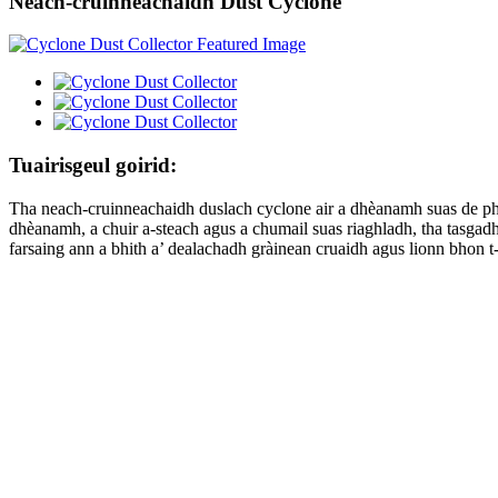
Neach-cruinneachaidh Dust Cyclone
Tuairisgeul goirid:
Tha neach-cruinneachaidh duslach cyclone air a dhèanamh suas de phìob
dhèanamh, a chuir a-steach agus a chumail suas riaghladh, tha tasga
farsaing ann a bhith a’ dealachadh gràinean cruaidh agus lionn bhon t