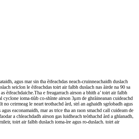
ataidh, agus mar sin tha èifeachdas neach-cruinneachaidh duslach
lach seiclon le èifeachdas toirt air falbh duslach nas àirde na 90 sa
s èifeachdaiche.Tha e freagarrach airson a bhith a’ toirt air falbh
eal cyclone ioma-tiùb co-shìnte airson 3μm de ghràineanan cuideachd
t no ceirmeag le neart teothachd àrd, strì an aghaidh sgrìobadh agus
 agus eaconamaidh, mar as trice tha an raon smachd call cuideam de
aodar a chleachdadh airson gas luidheach teòthachd àrd a ghlanadh,
eir, toirt air falbh duslach ioma-ìre agus ro-duslach. toirt air