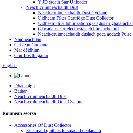
Y JD sreath Star Unloader
Neach-cruinneachaidh Dust
Neach-cruinneachaidh Dust Cyclone
Uidheam Filter Cartridge Dust Collector
Uidheam dì-sulphurization gas agus dì-ghalaracha
Glacadair teàrr electrostatach bholtachd àrd
Neach-cruinneachaidh duslach poca aodach Pulse
Naidheachdan
Ceistean Cumanta
Mar dèidhinn
Cuir fios thugainn
English
Dhachaigh
Bathar
Neach-cruinneachaidh Dust
Neach-cruinneachaidh Dust Cyclone
Roinnean-seòrsa
Accessories Of Dust Collector
Eileamaid giuthais fo smachd dealanach