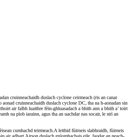
nadan cruinneachaidh duslach cyclone ceirmeach (ris an canar
o aonad cruinneachaidh duslach cyclone DC, tha na h-aonadan sin
rt air falbh luaithre fèin-ghluasadach a bhith ann a bhith a’ toirt
amh na pìob iarainn, agus tha an uachdar nas socair, le strì an
sean cumhachd teirmeach.A leithid fùirneis slabhraidh, fùirneis
ar sin air adhart.Airson duslach gnìomhachais eile, faodar an neach-