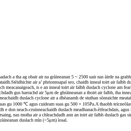
ach a tha ag obair air na gràineanan 5 ~ 2500 uair nas àirde na grabh
dh.Stèidhichte air a’ phrionnsapal seo, chaidh inneal toirt air falbh dus
 meacanaigeach, is e an inneal toirt air falbh duslach cyclone am fear a
chdadh gus barrachd air 5μm de ghràineanan a thoirt air falbh, tha inn
nneachaidh duslach cyclone air a dhèanamh de stuthan sònraichte meatail
suas gu 1000 ℃ agus cuideam suas gu 500 × 105Pa.A thaobh teicneòlas
h e don neach-cruinneachaidh duslach meadhanach-èifeachdais, agus f
ing, nas motha air a chleachdadh ann an toirt air falbh duslach gas simil
 gràineanan duslach mìn (<5μm) ìosal.