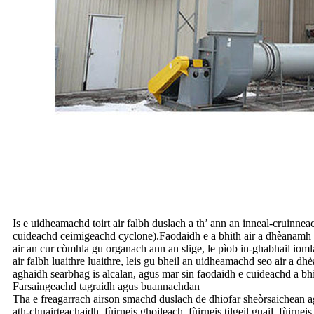
Is e uidheamachd toirt air falbh duslach a th’ ann an inneal-cruin
cuideachd ceimigeachd cyclone).Faodaidh e a bhith air a dhèanamh
air an cur còmhla gu organach ann an slige, le pìob in-ghabhail iomla
air falbh luaithre luaithre, leis gu bheil an uidheamachd seo air a d
aghaidh searbhag is alcalan, agus mar sin faodaidh e cuideachd a bhith
Farsaingeachd tagraidh agus buannachdan
Tha e freagarrach airson smachd duslach de dhiofar sheòrsaichean a
ath-chuairteachaidh, fùirneis ghoileach, fùirneis tilgeil guail, fùirne