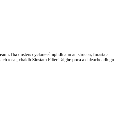
ann.Tha dusters cyclone sìmplidh ann an structar, furasta a
ach ìosal, chaidh Siostam Filter Taighe poca a chleachdadh gu