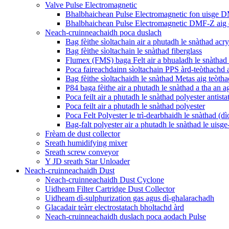
Valve Pulse Electromagnetic
Bhalbhaichean Pulse Electromagnetic fon uisge
Bhalbhaichean Pulse Electromagnetic DMF-Z aig 
Neach-cruinneachaidh poca duslach
Bag fèithe sìoltachain air a phutadh le snàthad ac
Bag fèithe sìoltachain le snàthad fiberglass
Flumex (FMS) baga Felt air a bhualadh le snàthad 
Poca faireachdainn sìoltachain PPS àrd-teòthachd a
Bag fèithe sìoltachaidh le snàthad Metas aig teòth
P84 baga fèithe air a phutadh le snàthad a tha an 
Poca feilt air a phutadh le snàthad polyester antista
Poca feilt air a phutadh le snàthad polyester
Poca Felt Polyester le trì-dearbhaidh le snàthad (dì
Bag-falt polyester air a phutadh le snàthad le uisg
Frèam de dust collector
Sreath humidifying mixer
Sreath screw conveyor
Y JD sreath Star Unloader
Neach-cruinneachaidh Dust
Neach-cruinneachaidh Dust Cyclone
Uidheam Filter Cartridge Dust Collector
Uidheam dì-sulphurization gas agus dì-ghalarachadh
Glacadair teàrr electrostatach bholtachd àrd
Neach-cruinneachaidh duslach poca aodach Pulse