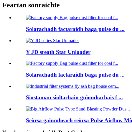
Feartan sònraichte
Solarachadh factaraidh baga pulse du ...
Y JD sreath Star Unloader
Solarachadh factaraidh baga pulse du ...
Siostaman sìoltachain gnìomhachais f ...
Seòrsa gainmheach seòrsa Pulse Airflow Mòr