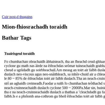
Cuir post-d thugainn
Mion-fhiosrachadh toraidh
Bathar Tags
Tuairisgeul toraidh
Fo chumhachan obrachaidh àbhaisteach, tha an fheachd ceud-ghluasad
cyclone gu math nas àirde na èifeachdas seòmar tuineachaidh grabhatai
cheud a sgrùdadh gu soirbheachail.Am measg an toirt air falbh duslach
duslach neo-viscous agus neo-snàithleach, sa mhòr-chuid air a chlea
le 80 ~ 85% de èifeachdas toirt air falbh duslach.Tha an neach-crui
strì an aghaidh creimeadh.Faodar a ruith fo chumhachan teòthachd 
neach-cruinneachaidh duslach cyclone 500 ~ 2000Pa.Mar sin, buinid
tha e na neach-cruinneachaidh duslach a thathas a ’cleachdadh gu farsa
falbh.Is e a phrìomh ana-cothrom gu bheil èifeachdas toirt air falbh