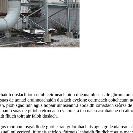
neachaidh duslach ioma-tiùb ceirmeach air a dhèanamh suas de ghrunn ao
 suas de aonad cruinneachaidh duslach cyclone ceirmeach coitcheann n
n, pìob sgaoilidh agus hopair uinnseann.Faodaidh iomadach seòrsa de thoi
hèanamh suas de phìob ceirmeach cyclone, a tha nas seasmhaiche ri caithe
 fliuch toirt air falbh duslach.
gus modhan losgaidh de ghoilearan gnìomhachais agus goileadairean stèi
is guail pulverized, fùirneis seiclon, fùirneis leabaidh fluidichte agus m