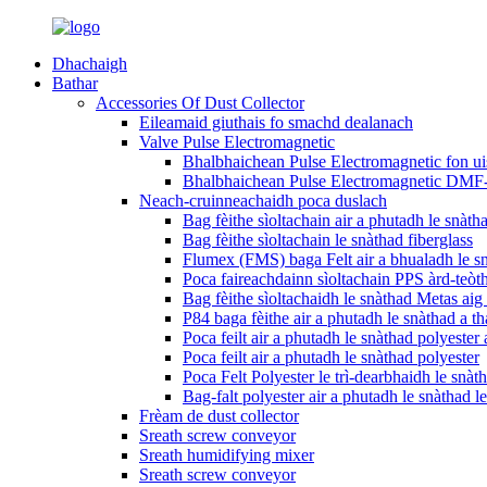
Dhachaigh
Bathar
Accessories Of Dust Collector
Eileamaid giuthais fo smachd dealanach
Valve Pulse Electromagnetic
Bhalbhaichean Pulse Electromagnetic fon 
Bhalbhaichean Pulse Electromagnetic DMF-Z
Neach-cruinneachaidh poca duslach
Bag fèithe sìoltachain air a phutadh le snàt
Bag fèithe sìoltachain le snàthad fiberglass
Flumex (FMS) baga Felt air a bhualadh le sn
Poca faireachdainn sìoltachain PPS àrd-teòt
Bag fèithe sìoltachaidh le snàthad Metas aig
P84 baga fèithe air a phutadh le snàthad a t
Poca feilt air a phutadh le snàthad polyester a
Poca feilt air a phutadh le snàthad polyester
Poca Felt Polyester le trì-dearbhaidh le snàth
Bag-falt polyester air a phutadh le snàthad 
Frèam de dust collector
Sreath screw conveyor
Sreath humidifying mixer
Sreath screw conveyor