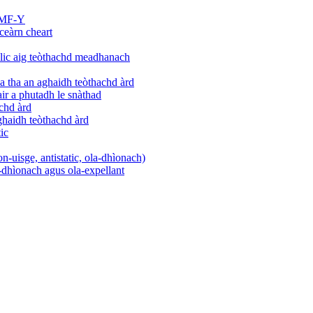
 DMF-Y
ceàrn cheart
rylic aig teòthachd meadhanach
a tha an aghaidh teòthachd àrd
ir a phutadh le snàthad
achd àrd
aghaidh teòthachd àrd
tic
on-uisge, antistatic, ola-dhìonach)
e-dhìonach agus ola-expellant