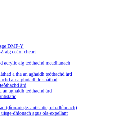
uisge DMF-Y
 aig ceàrn cheart
had acrylic aig teòthachd meadhanach
àthad a tha an aghaidh teòthachd àrd
hachd air a phutadh le snàthad
 teòthachd àrd
ha an aghaidh teòthachd àrd
ntistatic
ad (dìon-uisge, antistatic, ola-dhìonach)
le uisge-dhìonach agus ola-expellant