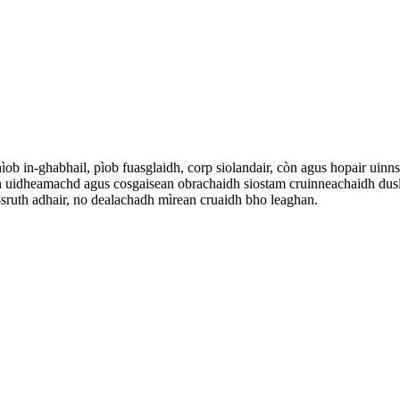
 in-ghabhail, pìob fuasglaidh, corp siolandair, còn agus hopair uinnse
dh uidheamachd agus cosgaisean obrachaidh siostam cruinneachaidh dusl
-sruth adhair, no dealachadh mìrean cruaidh bho leaghan.