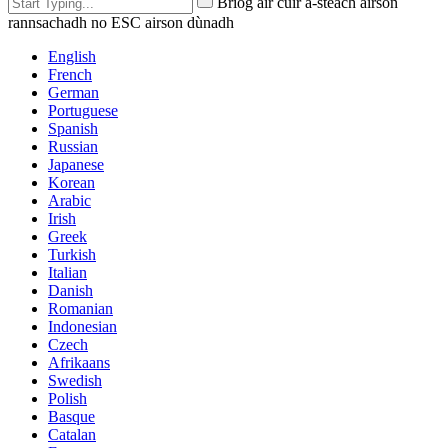
Briog air cuir a-steach airson
rannsachadh no ESC airson dùnadh
English
French
German
Portuguese
Spanish
Russian
Japanese
Korean
Arabic
Irish
Greek
Turkish
Italian
Danish
Romanian
Indonesian
Czech
Afrikaans
Swedish
Polish
Basque
Catalan