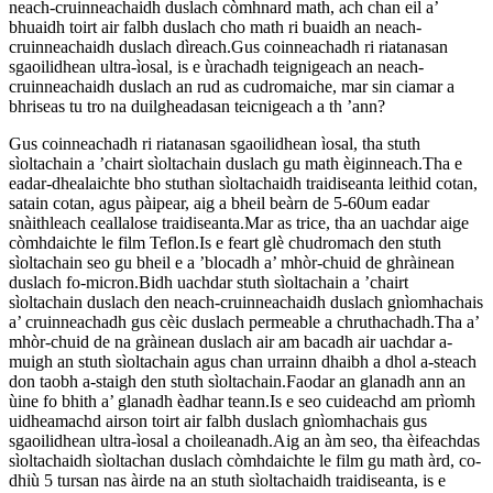
neach-cruinneachaidh duslach còmhnard math, ach chan eil a’
bhuaidh toirt air falbh duslach cho math ri buaidh an neach-
cruinneachaidh duslach dìreach.Gus coinneachadh ri riatanasan
sgaoilidhean ultra-ìosal, is e ùrachadh teignigeach an neach-
cruinneachaidh duslach an rud as cudromaiche, mar sin ciamar a
bhriseas tu tro na duilgheadasan teicnigeach a th ’ann?
Gus coinneachadh ri riatanasan sgaoilidhean ìosal, tha stuth
sìoltachain a ’chairt sìoltachain duslach gu math èiginneach.Tha e
eadar-dhealaichte bho stuthan sìoltachaidh traidiseanta leithid cotan,
satain cotan, agus pàipear, aig a bheil beàrn de 5-60um eadar
snàithleach ceallalose traidiseanta.Mar as trice, tha an uachdar aige
còmhdaichte le film Teflon.Is e feart glè chudromach den stuth
sìoltachain seo gu bheil e a ’blocadh a’ mhòr-chuid de ghràinean
duslach fo-micron.Bidh uachdar stuth sìoltachain a ’chairt
sìoltachain duslach den neach-cruinneachaidh duslach gnìomhachais
a’ cruinneachadh gus cèic duslach permeable a chruthachadh.Tha a’
mhòr-chuid de na gràinean duslach air am bacadh air uachdar a-
muigh an stuth sìoltachain agus chan urrainn dhaibh a dhol a-steach
don taobh a-staigh den stuth sìoltachain.Faodar an glanadh ann an
ùine fo bhith a’ glanadh èadhar teann.Is e seo cuideachd am prìomh
uidheamachd airson toirt air falbh duslach gnìomhachais gus
sgaoilidhean ultra-ìosal a choileanadh.Aig an àm seo, tha èifeachdas
sìoltachaidh sìoltachan duslach còmhdaichte le film gu math àrd, co-
dhiù 5 tursan nas àirde na an stuth sìoltachaidh traidiseanta, is e