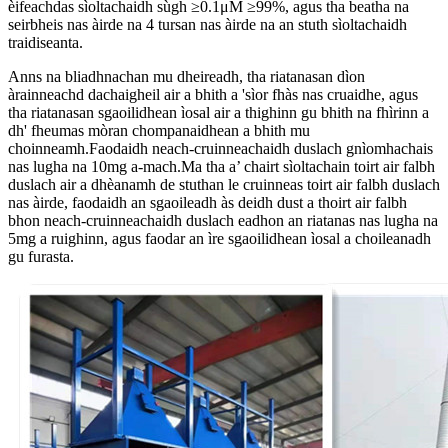
èifeachdas sìoltachaidh sùgh ≥0.1μM ≥99%, agus tha beatha na
seirbheis nas àirde na 4 tursan nas àirde na an stuth sìoltachaidh
traidiseanta.
Anns na bliadhnachan mu dheireadh, tha riatanasan dìon
àrainneachd dachaigheil air a bhith a 'sìor fhàs nas cruaidhe, agus
tha riatanasan sgaoilidhean ìosal air a thighinn gu bhith na fhìrinn a
dh' fheumas mòran chompanaidhean a bhith mu
choinneamh.Faodaidh neach-cruinneachaidh duslach gnìomhachais
nas lugha na 10mg a-mach.Ma tha a’ chairt sìoltachain toirt air falbh
duslach air a dhèanamh de stuthan le cruinneas toirt air falbh duslach
nas àirde, faodaidh an sgaoileadh às deidh dust a thoirt air falbh
bhon neach-cruinneachaidh duslach eadhon an riatanas nas lugha na
5mg a ruighinn, agus faodar an ìre sgaoilidhean ìosal a choileanadh
gu furasta.