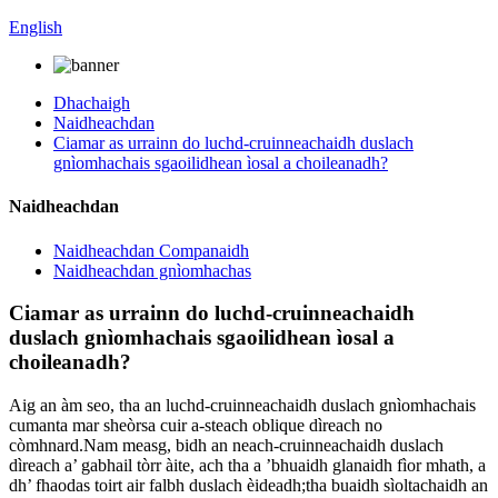
English
Dhachaigh
Naidheachdan
Ciamar as urrainn do luchd-cruinneachaidh duslach
gnìomhachais sgaoilidhean ìosal a choileanadh?
Naidheachdan
Naidheachdan Companaidh
Naidheachdan gnìomhachas
Ciamar as urrainn do luchd-cruinneachaidh
duslach gnìomhachais sgaoilidhean ìosal a
choileanadh?
Aig an àm seo, tha an luchd-cruinneachaidh duslach gnìomhachais
cumanta mar sheòrsa cuir a-steach oblique dìreach no
còmhnard.Nam measg, bidh an neach-cruinneachaidh duslach
dìreach a’ gabhail tòrr àite, ach tha a ’bhuaidh glanaidh fìor mhath, a
dh’ fhaodas toirt air falbh duslach èideadh;tha buaidh sìoltachaidh an