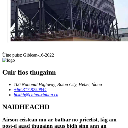
Ùine puist: Giblean-16-2022
Cuir fios thugainn
106 National Highway, Botou City, Hebei, Sìona
+86 317 8259944
btxthb@china-xintian.cn
NAIDHEACHD
Airson ceistean mu ar bathar no pricelist, fàg am
post-d agad thugainn agus bidh sinn ann an