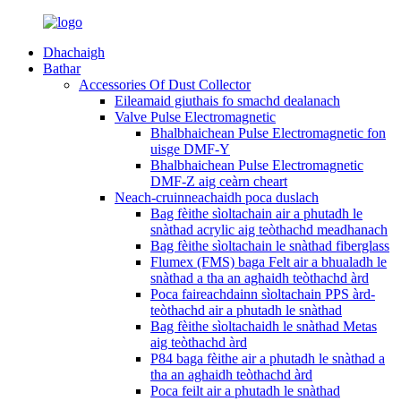
Dhachaigh
Bathar
Accessories Of Dust Collector
Eileamaid giuthais fo smachd dealanach
Valve Pulse Electromagnetic
Bhalbhaichean Pulse Electromagnetic fon
uisge DMF-Y
Bhalbhaichean Pulse Electromagnetic
DMF-Z aig ceàrn cheart
Neach-cruinneachaidh poca duslach
Bag fèithe sìoltachain air a phutadh le
snàthad acrylic aig teòthachd meadhanach
Bag fèithe sìoltachain le snàthad fiberglass
Flumex (FMS) baga Felt air a bhualadh le
snàthad a tha an aghaidh teòthachd àrd
Poca faireachdainn sìoltachain PPS àrd-
teòthachd air a phutadh le snàthad
Bag fèithe sìoltachaidh le snàthad Metas
aig teòthachd àrd
P84 baga fèithe air a phutadh le snàthad a
tha an aghaidh teòthachd àrd
Poca feilt air a phutadh le snàthad