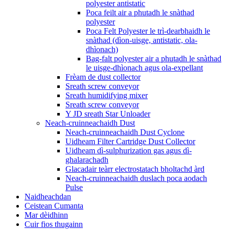
polyester antistatic
Poca feilt air a phutadh le snàthad
polyester
Poca Felt Polyester le trì-dearbhaidh le
snàthad (dìon-uisge, antistatic, ola-
dhìonach)
Bag-falt polyester air a phutadh le snàthad
le uisge-dhìonach agus ola-expellant
Frèam de dust collector
Sreath screw conveyor
Sreath humidifying mixer
Sreath screw conveyor
Y JD sreath Star Unloader
Neach-cruinneachaidh Dust
Neach-cruinneachaidh Dust Cyclone
Uidheam Filter Cartridge Dust Collector
Uidheam dì-sulphurization gas agus dì-
ghalarachadh
Glacadair teàrr electrostatach bholtachd àrd
Neach-cruinneachaidh duslach poca aodach
Pulse
Naidheachdan
Ceistean Cumanta
Mar dèidhinn
Cuir fios thugainn