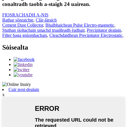
conaltradh taobh a-staigh 24 uairean.
FIOSRACHADH A-NIS
Bathar sònraichte
,
Clàr-làraich
Cement Dust Collector
,
Bhalbhaichean Pulse Electro-magnetic
,
Stuthan sìoltachain smachd truailleadh èadhair
,
Precipitator dealain
,
Filter baga gnìomhachais
,
Cleachdaidhean Precipitator Electrostatic
,
Sòisealta
Cuir post-dealain
x