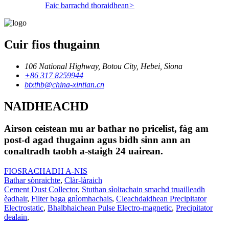
Faic barrachd thoraidhean
>
Cuir fios thugainn
106 National Highway, Botou City, Hebei, Sìona
+86 317 8259944
btxthb@china-xintian.cn
NAIDHEACHD
Airson ceistean mu ar bathar no pricelist, fàg am
post-d agad thugainn agus bidh sinn ann an
conaltradh taobh a-staigh 24 uairean.
FIOSRACHADH A-NIS
Bathar sònraichte
,
Clàr-làraich
Cement Dust Collector
,
Stuthan sìoltachain smachd truailleadh
èadhair
,
Filter baga gnìomhachais
,
Cleachdaidhean Precipitator
Electrostatic
,
Bhalbhaichean Pulse Electro-magnetic
,
Precipitator
dealain
,