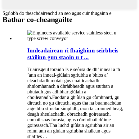
Sgrìobh do theachdaireachd an seo agus cuir thugainn e
Bathar co-cheangailte
Innleadairean ri fhaighinn seirbheis
stàilinn gun staoin u t ...
Tuairisgeul toraidh Is e seòrsa de dh’ inneal a th
’ann an inneal-giùlain sgriubha a bhios a’
cleachdadh motair gus cuairteachadh
shnìomhanach a dhràibheadh ​​​​agus stuthan a
phutadh gus adhbhar giùlain a
choileanadh.Faodar a ghiùlan gu còmhnard, gu
dìreach no gu dìreach, agus tha na buannachdan
aige bho structar sìmplidh, raon tar-roinneil beag,
deagh sheulachadh, obrachadh goireasach,
cumail suas furasta, agus còmhdhail dùinte
goireasach.Tha luchd-giùlain sgriubha air an
roinn ann an giùlan sgriubha shailean agus
shaftles ...