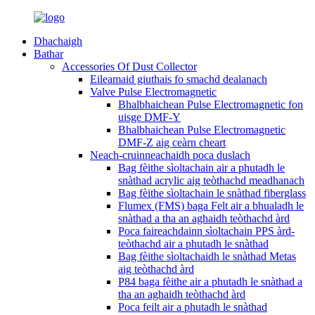
Dhachaigh
Bathar
Accessories Of Dust Collector
Eileamaid giuthais fo smachd dealanach
Valve Pulse Electromagnetic
Bhalbhaichean Pulse Electromagnetic fon
uisge DMF-Y
Bhalbhaichean Pulse Electromagnetic
DMF-Z aig ceàrn cheart
Neach-cruinneachaidh poca duslach
Bag fèithe sìoltachain air a phutadh le
snàthad acrylic aig teòthachd meadhanach
Bag fèithe sìoltachain le snàthad fiberglass
Flumex (FMS) baga Felt air a bhualadh le
snàthad a tha an aghaidh teòthachd àrd
Poca faireachdainn sìoltachain PPS àrd-
teòthachd air a phutadh le snàthad
Bag fèithe sìoltachaidh le snàthad Metas
aig teòthachd àrd
P84 baga fèithe air a phutadh le snàthad a
tha an aghaidh teòthachd àrd
Poca feilt air a phutadh le snàthad