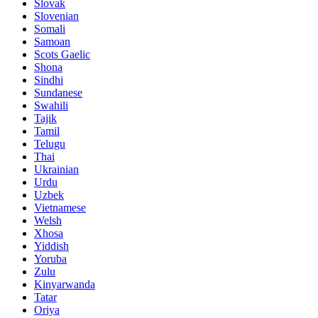
Slovak
Slovenian
Somali
Samoan
Scots Gaelic
Shona
Sindhi
Sundanese
Swahili
Tajik
Tamil
Telugu
Thai
Ukrainian
Urdu
Uzbek
Vietnamese
Welsh
Xhosa
Yiddish
Yoruba
Zulu
Kinyarwanda
Tatar
Oriya