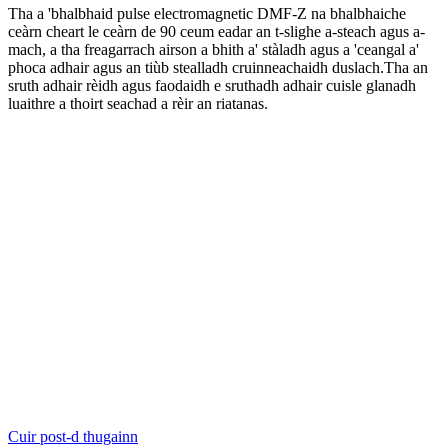
Tha a 'bhalbhaid pulse electromagnetic DMF-Z na bhalbhaiche
ceàrn cheart le ceàrn de 90 ceum eadar an t-slighe a-steach agus a-
mach, a tha freagarrach airson a bhith a' stàladh agus a 'ceangal a'
phoca adhair agus an tiùb stealladh cruinneachaidh duslach.Tha an
sruth adhair rèidh agus faodaidh e sruthadh adhair cuisle glanadh
luaithre a thoirt seachad a rèir an riatanas.
Cuir post-d thugainn