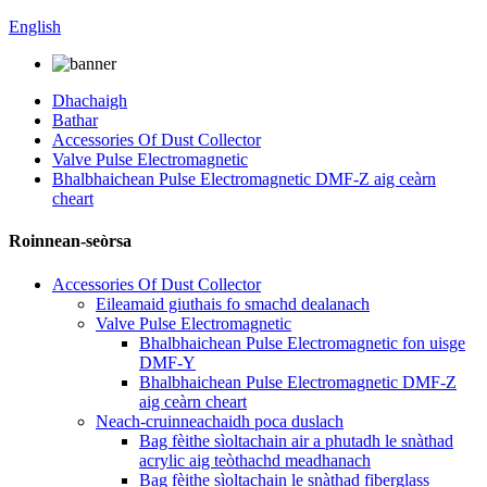
English
Dhachaigh
Bathar
Accessories Of Dust Collector
Valve Pulse Electromagnetic
Bhalbhaichean Pulse Electromagnetic DMF-Z aig ceàrn
cheart
Roinnean-seòrsa
Accessories Of Dust Collector
Eileamaid giuthais fo smachd dealanach
Valve Pulse Electromagnetic
Bhalbhaichean Pulse Electromagnetic fon uisge
DMF-Y
Bhalbhaichean Pulse Electromagnetic DMF-Z
aig ceàrn cheart
Neach-cruinneachaidh poca duslach
Bag fèithe sìoltachain air a phutadh le snàthad
acrylic aig teòthachd meadhanach
Bag fèithe sìoltachain le snàthad fiberglass