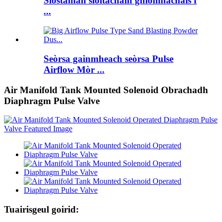
Siostaman sìoltachain gnìomhachais f
...
Seòrsa gainmheach seòrsa Pulse
Airflow Mòr ...
Air Manifold Tank Mounted Solenoid Obrachadh
Diaphragm Pulse Valve
Tuairisgeul goirid: