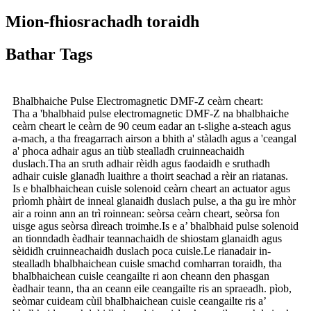
Mion-fhiosrachadh toraidh
Bathar Tags
Bhalbhaiche Pulse Electromagnetic DMF-Z ceàrn cheart:
Tha a 'bhalbhaid pulse electromagnetic DMF-Z na bhalbhaiche
ceàrn cheart le ceàrn de 90 ceum eadar an t-slighe a-steach agus
a-mach, a tha freagarrach airson a bhith a' stàladh agus a 'ceangal
a' phoca adhair agus an tiùb stealladh cruinneachaidh
duslach.Tha an sruth adhair rèidh agus faodaidh e sruthadh
adhair cuisle glanadh luaithre a thoirt seachad a rèir an riatanas.
Is e bhalbhaichean cuisle solenoid ceàrn cheart an actuator agus
prìomh phàirt de inneal glanaidh duslach pulse, a tha gu ìre mhòr
air a roinn ann an trì roinnean: seòrsa ceàrn cheart, seòrsa fon
uisge agus seòrsa dìreach troimhe.Is e a’ bhalbhaid pulse solenoid
an tionndadh èadhair teannachaidh de shiostam glanaidh agus
sèididh cruinneachaidh duslach poca cuisle.Le rianadair in-
stealladh bhalbhaichean cuisle smachd comharran toraidh, tha
bhalbhaichean cuisle ceangailte ri aon cheann den phasgan
èadhair teann, tha an ceann eile ceangailte ris an spraeadh. pìob,
seòmar cuideam cùil bhalbhaichean cuisle ceangailte ris a’