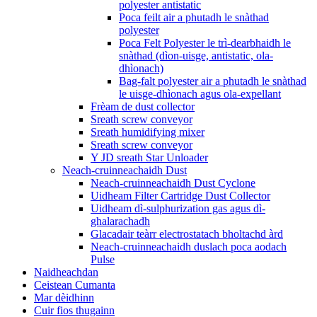
polyester antistatic
Poca feilt air a phutadh le snàthad
polyester
Poca Felt Polyester le trì-dearbhaidh le
snàthad (dìon-uisge, antistatic, ola-
dhìonach)
Bag-falt polyester air a phutadh le snàthad
le uisge-dhìonach agus ola-expellant
Frèam de dust collector
Sreath screw conveyor
Sreath humidifying mixer
Sreath screw conveyor
Y JD sreath Star Unloader
Neach-cruinneachaidh Dust
Neach-cruinneachaidh Dust Cyclone
Uidheam Filter Cartridge Dust Collector
Uidheam dì-sulphurization gas agus dì-
ghalarachadh
Glacadair teàrr electrostatach bholtachd àrd
Neach-cruinneachaidh duslach poca aodach
Pulse
Naidheachdan
Ceistean Cumanta
Mar dèidhinn
Cuir fios thugainn