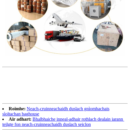
Roimhe:
Neach-cruinneachaidh duslach gnìomhachais
sìoltachan baghouse
Air adhart:
Bhalbhaiche inneal-adhair rothlach dealain iarann ​​​​
teilgte fon neach-cruinneachaidh duslach seiclon