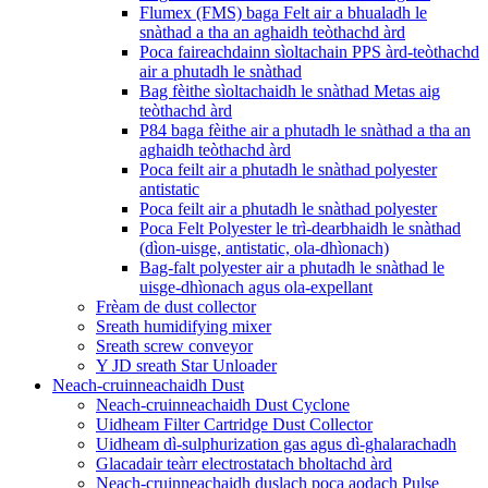
Flumex (FMS) baga Felt air a bhualadh le
snàthad a tha an aghaidh teòthachd àrd
Poca faireachdainn sìoltachain PPS àrd-teòthachd
air a phutadh le snàthad
Bag fèithe sìoltachaidh le snàthad Metas aig
teòthachd àrd
P84 baga fèithe air a phutadh le snàthad a tha an
aghaidh teòthachd àrd
Poca feilt air a phutadh le snàthad polyester
antistatic
Poca feilt air a phutadh le snàthad polyester
Poca Felt Polyester le trì-dearbhaidh le snàthad
(dìon-uisge, antistatic, ola-dhìonach)
Bag-falt polyester air a phutadh le snàthad le
uisge-dhìonach agus ola-expellant
Frèam de dust collector
Sreath humidifying mixer
Sreath screw conveyor
Y JD sreath Star Unloader
Neach-cruinneachaidh Dust
Neach-cruinneachaidh Dust Cyclone
Uidheam Filter Cartridge Dust Collector
Uidheam dì-sulphurization gas agus dì-ghalarachadh
Glacadair teàrr electrostatach bholtachd àrd
Neach-cruinneachaidh duslach poca aodach Pulse