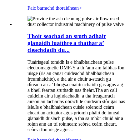
Faic barrachd thoraidhean
>
Thoir seachad an sruth adhair
glanaidh luaithre a thathar a’
cleachdadh du...
Tuairisgeul toraidh Is e bhalbhaichean pulse
electromagnetic DMF-Y a th ’ann am falbhas fon
uisge (ris an canar cuideachd bhalbhaichean
freumhaichte), a tha air a chuir a-steach gu
dìreach air a’ bhogsa cuairteachaidh gas agus aig
a bheil feartan sruthadh nas fheàrr.Tha an call
cuideim air a lughdachadh, a tha freagarrach
airson an tachartas obrach le cuideam stòr gas nas
ìsle.Is e bhalbhaichean cuisle solenoid ceàrn
cheart an actuator agus prìomh phàirt de inneal
glanaidh duslach pulse, a tha sa mhòr-chuid air a
roinn ann an trì roinnean: seòrsa ceàrn cheart,
seòrsa fon uisge agus...