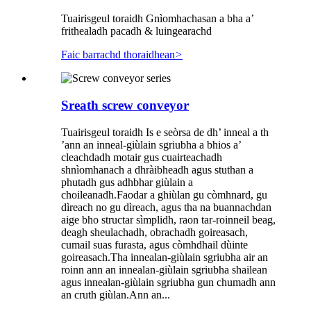
Tuairisgeul toraidh Gnìomhachasan a bha a’
frithealadh pacadh & luingearachd
Faic barrachd thoraidhean
>
Sreath screw conveyor
Tuairisgeul toraidh Is e seòrsa de dh’ inneal a th
’ann an inneal-giùlain sgriubha a bhios a’
cleachdadh motair gus cuairteachadh
shnìomhanach a dhràibheadh ​​​​agus stuthan a
phutadh gus adhbhar giùlain a
choileanadh.Faodar a ghiùlan gu còmhnard, gu
dìreach no gu dìreach, agus tha na buannachdan
aige bho structar sìmplidh, raon tar-roinneil beag,
deagh sheulachadh, obrachadh goireasach,
cumail suas furasta, agus còmhdhail dùinte
goireasach.Tha innealan-giùlain sgriubha air an
roinn ann an innealan-giùlain sgriubha shailean
agus innealan-giùlain sgriubha gun chumadh ann
an cruth giùlan.Ann an...