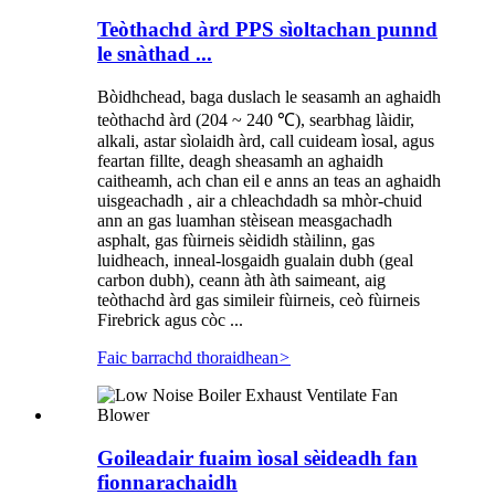
Teòthachd àrd PPS sìoltachan punnd
le snàthad ...
Bòidhchead, baga duslach le seasamh an aghaidh
teòthachd àrd (204 ~ 240 ℃), searbhag làidir,
alkali, astar sìolaidh àrd, call cuideam ìosal, agus
feartan fillte, deagh sheasamh an aghaidh
caitheamh, ach chan eil e anns an teas an aghaidh
uisgeachadh , air a chleachdadh sa mhòr-chuid
ann an gas luamhan stèisean measgachadh
asphalt, gas fùirneis sèididh stàilinn, gas
luidheach, inneal-losgaidh gualain dubh (geal
carbon dubh), ceann àth àth saimeant, aig
teòthachd àrd gas simileir fùirneis, ceò fùirneis
Firebrick agus còc ...
Faic barrachd thoraidhean
>
Goileadair fuaim ìosal sèideadh fan
fionnarachaidh