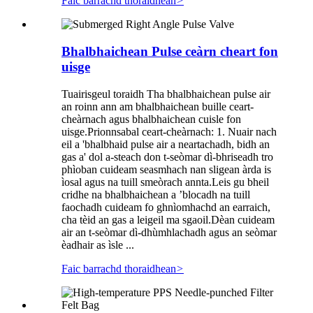
Faic barrachd thoraidhean
>
Bhalbhaichean Pulse ceàrn cheart fon
uisge
Tuairisgeul toraidh Tha bhalbhaichean pulse air
an roinn ann am bhalbhaichean buille ceart-
cheàrnach agus bhalbhaichean cuisle fon
uisge.Prionnsabal ceart-cheàrnach: 1. Nuair nach
eil a 'bhalbhaid pulse air a neartachadh, bidh an
gas a' dol a-steach don t-seòmar dì-bhriseadh tro
phìoban cuideam seasmhach nan sligean àrda is
ìosal agus na tuill smeòrach annta.Leis gu bheil
cridhe na bhalbhaichean a ’blocadh na tuill
faochadh cuideam fo ghnìomhachd an earraich,
cha tèid an gas a leigeil ma sgaoil.Dèan cuideam
air an t-seòmar dì-dhùmhlachadh agus an seòmar
èadhair as ìsle ...
Faic barrachd thoraidhean
>