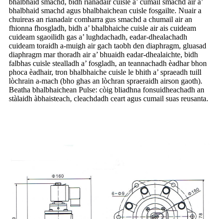
bhalbhaid smachd, bidh rianadair cuisle a’ cumail smachd air a’
bhalbhaid smachd agus bhalbhaichean cuisle fosgailte. Nuair a
chuireas an rianadair comharra gus smachd a chumail air an
fhionna fhosgladh, bidh a’ bhalbhaiche cuisle air ais cuideam
cuideam sgaoilidh gas a’ lughdachadh, eadar-dhealachadh
cuideam toraidh a-muigh air gach taobh den diaphragm, gluasad
diaphragm mar thoradh air a’ bhuaidh eadar-dhealaichte, bidh
falbhas cuisle stealladh a’ fosgladh, an teannachadh èadhar bhon
phoca èadhair, tron ​​​​bhalbhaiche cuisle le bhith a’ spraeadh tuill
lòchrain a-mach (bho ghas an lòchran spraeraidh airson gaoth).
Beatha bhalbhaichean Pulse: còig bliadhna fonsuidheachadh an
stàlaidh àbhaisteach, cleachdadh ceart agus cumail suas reusanta.