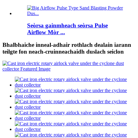
Seòrsa gainmheach seòrsa Pulse
Airflow Mòr ...
Bhalbhaiche inneal-adhair rothlach dealain iarann ​​​​
teilgte fon neach-cruinneachaidh duslach seiclon