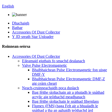
English
Dhachaigh
Bathar
Accessories Of Dust Collector
Y JD sreath Star Unloader
Roinnean-seòrsa
Accessories Of Dust Collector
Eileamaid giuthais fo smachd dealanach
Valve Pulse Electromagnetic
Bhalbhaichean Pulse Electromagnetic fon uisge
DMF-Y
Bhalbhaichean Pulse Electromagnetic DMF-Z
aig ceàrn cheart
Neach-cruinneachaidh poca duslach
Bag fèithe sìoltachain air a phutadh le snàthad
acrylic aig teòthachd meadhanach
Bag fèithe sìoltachain le snàthad fiberglass
Flumex (FMS) baga Felt air a bhualadh le
snàthad a tha an aghaidh teòthachd àrd