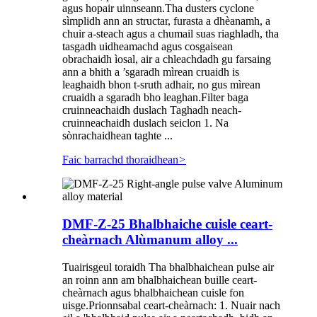
agus hopair uinnseann.Tha dusters cyclone
sìmplidh ann an structar, furasta a dhèanamh, a
chuir a-steach agus a chumail suas riaghladh, tha
tasgadh uidheamachd agus cosgaisean
obrachaidh ìosal, air a chleachdadh gu farsaing
ann a bhith a ’sgaradh mìrean cruaidh is
leaghaidh bhon t-sruth adhair, no gus mìrean
cruaidh a sgaradh bho leaghan.Filter baga
cruinneachaidh duslach Taghadh neach-
cruinneachaidh duslach seiclon 1. Na
sònrachaidhean taghte ...
Faic barrachd thoraidhean
>
DMF-Z-25 Bhalbhaiche cuisle ceart-
cheàrnach Alùmanum alloy ...
Tuairisgeul toraidh Tha bhalbhaichean pulse air
an roinn ann am bhalbhaichean buille ceart-
cheàrnach agus bhalbhaichean cuisle fon
uisge.Prionnsabal ceart-cheàrnach: 1. Nuair nach