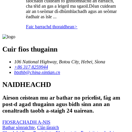
faochadh cuideam fo ghnìomhachd an earraich,
cha tèid an gas a leigeil ma sgaoil.Dèan cuideam
air an t-seòmar dì-dhùmhlachadh agus an seòmar
èadhair as ìsle ...
Faic barrachd thoraidhean
>
Cuir fios thugainn
106 National Highway, Botou City, Hebei, Sìona
+86 317 8259944
btxthb@china-xintian.cn
NAIDHEACHD
Airson ceistean mu ar bathar no pricelist, fàg am
post-d agad thugainn agus bidh sinn ann an
conaltradh taobh a-staigh 24 uairean.
FIOSRACHADH A-NIS
Bathar sònraichte
,
Clàr-làraich