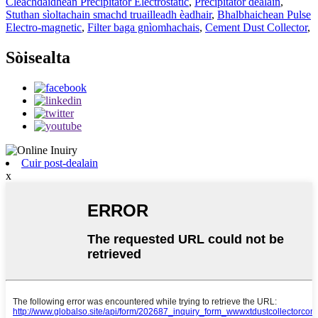
Cleachdaidhean Precipitator Electrostatic
,
Precipitator dealain
,
Stuthan sìoltachain smachd truailleadh èadhair
,
Bhalbhaichean Pulse
Electro-magnetic
,
Filter baga gnìomhachais
,
Cement Dust Collector
,
Sòisealta
Cuir post-dealain
x