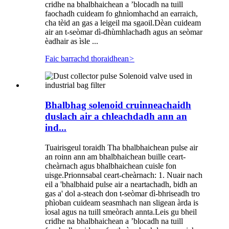
cridhe na bhalbhaichean a ’blocadh na tuill
faochadh cuideam fo ghnìomhachd an earraich,
cha tèid an gas a leigeil ma sgaoil.Dèan cuideam
air an t-seòmar dì-dhùmhlachadh agus an seòmar
èadhair as ìsle ...
Faic barrachd thoraidhean
>
Bhalbhag solenoid cruinneachaidh
duslach air a chleachdadh ann an
ind...
Tuairisgeul toraidh Tha bhalbhaichean pulse air
an roinn ann am bhalbhaichean buille ceart-
cheàrnach agus bhalbhaichean cuisle fon
uisge.Prionnsabal ceart-cheàrnach: 1. Nuair nach
eil a 'bhalbhaid pulse air a neartachadh, bidh an
gas a' dol a-steach don t-seòmar dì-bhriseadh tro
phìoban cuideam seasmhach nan sligean àrda is
ìosal agus na tuill smeòrach annta.Leis gu bheil
cridhe na bhalbhaichean a ’blocadh na tuill