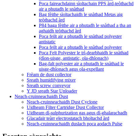
Poca faireachdainn sìoltachain PPS àrd-teòthachd
air a phutadh le snàthad
Bag fèithe sìoltachaidh le snàthad Metas aig
teòthachd àrd
P84 baga fèithe air a phutadh le snàthad a tha an
aghaidh teòthachd àrd
Poca feilt air a phutadh le snàthad polyester
antistatic
Poca feilt air a phutadh le snàthad polyester
Poca Felt Polyester le trì-dearbhaidh le snàthad
(dìon-uisge, antistatic, ola-dhìonach)
Bag-falt polyester air a phutadh le snàthad le
uisge-dhìonach agus ola-expellant
Frèam de dust collector
Sreath humidifying mixer
Sreath screw conveyor
Y JD sreath Star Unloader
Neach-cruinneachaidh Dust
Neach-cruinneachaidh Dust Cyclone
Uidheam Filter Cartridge Dust Collector
Uidheam dì-sulphurization gas agus dì-ghalarachadh
Glacadair teàrr electrostatach bholtachd àrd
Neach-cruinneachaidh duslach poca aodach Pulse