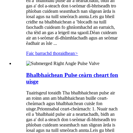
eil a 'bhalbhaid pulse air a neartachadh, bidh an
gas a' dol a-steach don t-seòmar dì-bhriseadh tro
phìoban cuideam seasmhach nan sligean àrda is
ìosal agus na tuill smeòrach annta.Leis gu bheil
cridhe na bhalbhaichean a ’blocadh na tuill
faochadh cuideam fo ghnìomhachd an earraich,
cha tèid an gas a leigeil ma sgaoil.Dèan cuideam
air an t-seòmar dì-dhùmhlachadh agus an seòmar
èadhair as ìsle ...
Faic barrachd thoraidhean
>
Bhalbhaichean Pulse ceàrn cheart fon
uisge
Tuairisgeul toraidh Tha bhalbhaichean pulse air
an roinn ann am bhalbhaichean buille ceart-
cheàrnach agus bhalbhaichean cuisle fon
uisge.Prionnsabal ceart-cheàrnach: 1. Nuair nach
eil a 'bhalbhaid pulse air a neartachadh, bidh an
gas a' dol a-steach don t-seòmar dì-bhriseadh tro
phìoban cuideam seasmhach nan sligean àrda is
ìosal agus na tuill smeòrach annta.Leis gu bheil