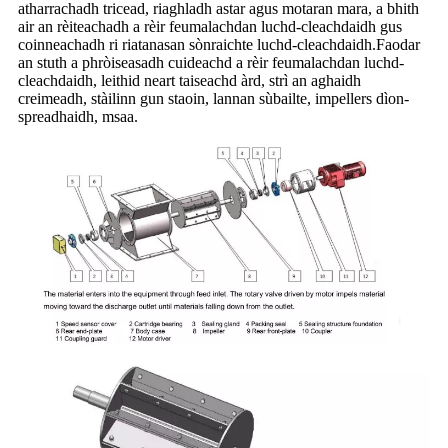
atharrachadh tricead, riaghladh astar agus motaran mara, a bhith
air an rèiteachadh a rèir feumalachdan luchd-cleachdaidh gus
coinneachadh ri riatanasan sònraichte luchd-cleachdaidh.Faodar
an stuth a phròiseasadh cuideachd a rèir feumalachdan luchd-
cleachdaidh, leithid neart taiseachd àrd, strì an aghaidh
creimeadh, stàilinn gun staoin, lannan sùbailte, impellers dìon-
spreadhaidh, msaa.