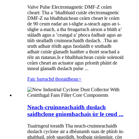
Valve Pulse Electromagnetic DMF-Z ceàrn
cheart: Tha a ’bhalbhaid cuisle electromagnetic
DMF-Z na bhalbhaichean ceàrn cheart le ceàrn
de 90 ceum eadar an t-slighe a-steach agus an t-
slighe a-mach, a tha freagarrach airson a bhith a’
stàladh agus a ’ceangal a’ phoca èadhair agus an
tiùb stealladh cruinneachaidh duslach. .Tha an
sruth adhair rèidh agus faodaidh e sruthadh
adhair cuisle glanadh luaithre a thoirt seachad a
rèir an riatanas.Is e bhalbhaichean cuisle solenoid
ceàrn cheart an actuator agus prìomh phàirt de
inneal glanadh duslach pulse ...
Faic barrachd thoraidhean
>
Neach-cruinneachaidh duslach
saidhclone gnìomhachais ùr le ceud ...
Tuairisgeul toraidh Tha neach-cruinneachaidh
duslach cyclone air a dhèanamh suas de phìob in-
ghabhail, pìob sgaoilidh, bodhaig siolandair, còn