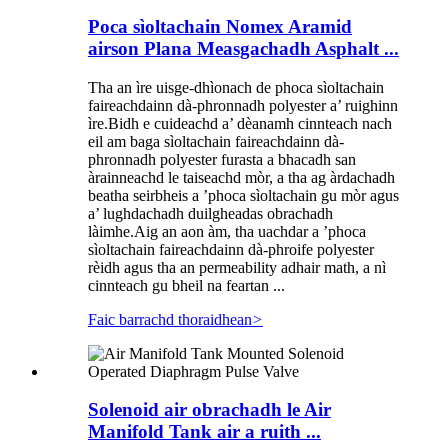
Poca sìoltachain Nomex Aramid
airson Plana Measgachadh Asphalt ...
Tha an ìre uisge-dhìonach de phoca sìoltachain
faireachdainn dà-phronnadh polyester a’ ruighinn
ìre.Bidh e cuideachd a’ dèanamh cinnteach nach
eil am baga sìoltachain faireachdainn dà-
phronnadh polyester furasta a bhacadh san
àrainneachd le taiseachd mòr, a tha ag àrdachadh
beatha seirbheis a ’phoca sìoltachain gu mòr agus
a’ lughdachadh duilgheadas obrachadh
làimhe.Aig an aon àm, tha uachdar a ’phoca
sìoltachain faireachdainn dà-phroife polyester
rèidh agus tha an permeability adhair math, a nì
cinnteach gu bheil na feartan ...
Faic barrachd thoraidhean
>
Solenoid air obrachadh le Air
Manifold Tank air a ruith ...