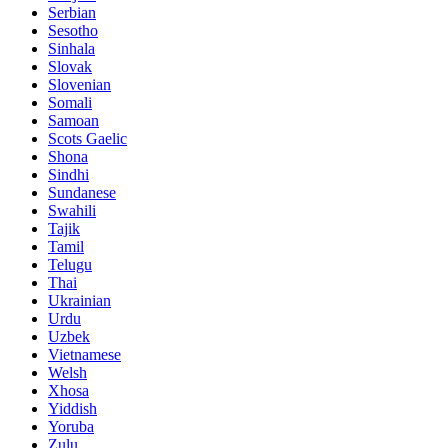
Serbian
Sesotho
Sinhala
Slovak
Slovenian
Somali
Samoan
Scots Gaelic
Shona
Sindhi
Sundanese
Swahili
Tajik
Tamil
Telugu
Thai
Ukrainian
Urdu
Uzbek
Vietnamese
Welsh
Xhosa
Yiddish
Yoruba
Zulu