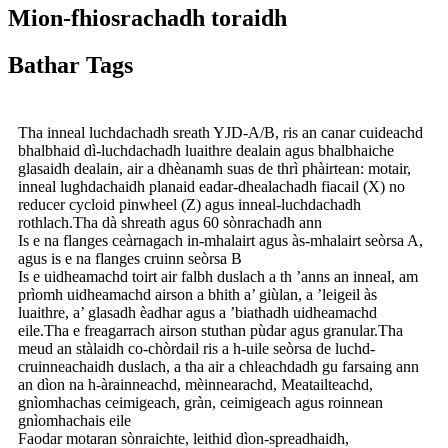
Mion-fhiosrachadh toraidh
Bathar Tags
Tha inneal luchdachadh sreath YJD-A/B, ris an canar cuideachd
bhalbhaid dì-luchdachadh luaithre dealain agus bhalbhaiche
glasaidh dealain, air a dhèanamh suas de thrì phàirtean: motair,
inneal lughdachaidh planaid eadar-dhealachadh fiacail (X) no
reducer cycloid pinwheel (Z) agus inneal-luchdachadh
rothlach.Tha dà shreath agus 60 sònrachadh ann
Is e na flanges ceàrnagach in-mhalairt agus às-mhalairt seòrsa A,
agus is e na flanges cruinn seòrsa B
Is e uidheamachd toirt air falbh duslach a th ’anns an inneal, am
prìomh uidheamachd airson a bhith a’ giùlan, a ’leigeil às
luaithre, a’ glasadh èadhar agus a ’biathadh uidheamachd
eile.Tha e freagarrach airson stuthan pùdar agus granular.Tha
meud an stàlaidh co-chòrdail ris a h-uile seòrsa de luchd-
cruinneachaidh duslach, a tha air a chleachdadh gu farsaing ann
an dìon na h-àrainneachd, mèinnearachd, Meatailteachd,
gnìomhachas ceimigeach, gràn, ceimigeach agus roinnean
gnìomhachais eile
Faodar motaran sònraichte, leithid dìon-spreadhaidh,