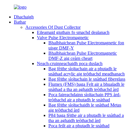
Dhachaigh
Bathar
Accessories Of Dust Collector
Eileamaid giuthais fo smachd dealanach
Valve Pulse Electromagnetic
Bhalbhaichean Pulse Electromagnetic fon
uisge DMF-Y
Bhalbhaichean Pulse Electromagnetic
DMF-Z aig ceàrn cheart
Neach-cruinneachaidh poca duslach
Bag fèithe sìoltachain air a phutadh le
snàthad acrylic aig teòthachd meadhanach
Bag fèithe sìoltachain le snàthad fiberglass
Flumex (FMS) baga Felt air a bhualadh le
snàthad a tha an aghaidh teòthachd àrd
Poca faireachdainn sìoltachain PPS àrd-
teòthachd air a phutadh le snàthad
Bag fèithe sìoltachaidh le snàthad Metas
aig teòthachd àrd
P84 baga fèithe air a phutadh le snàthad a
tha an aghaidh teòthachd àrd
Poca feilt air a phutadh le snàthad