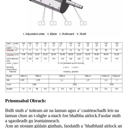
Prionnsabal Obrach:
Bidh stuth a’ tuiteam air na lannan agus a’ cuairteachadh leis na
lannan chun an t-slighe a-mach fon bhalbha airlock.Faodar stuth
a sgaoileadh gu leantainneach.
Ann an siostam giùlain giuthais, faodaidh a ’bhalbhaid airlock an