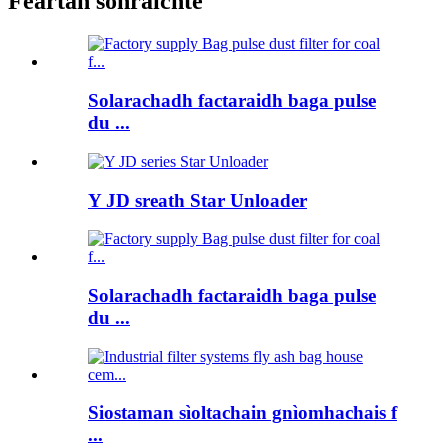
Feartan sònraichte
Solarachadh factaraidh baga pulse
du ...
Y JD sreath Star Unloader
Solarachadh factaraidh baga pulse
du ...
Siostaman sìoltachain gnìomhachais f
...