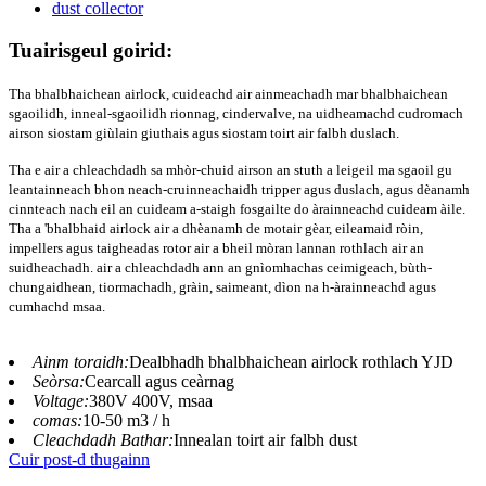
Tuairisgeul goirid:
Tha bhalbhaichean airlock, cuideachd air ainmeachadh mar bhalbhaichean
sgaoilidh, inneal-sgaoilidh rionnag, cindervalve, na uidheamachd cudromach
airson siostam giùlain giuthais agus siostam toirt air falbh duslach.
Tha e air a chleachdadh sa mhòr-chuid airson an stuth a leigeil ma sgaoil gu
leantainneach bhon neach-cruinneachaidh tripper agus duslach, agus dèanamh
cinnteach nach eil an cuideam a-staigh fosgailte do àrainneachd cuideam àile.
Tha a 'bhalbhaid airlock air a dhèanamh de motair gèar, eileamaid ròin,
impellers agus taigheadas rotor air a bheil mòran lannan rothlach air an
suidheachadh. air a chleachdadh ann an gnìomhachas ceimigeach, bùth-
chungaidhean, tiormachadh, gràin, saimeant, dìon na h-àrainneachd agus
cumhachd msaa.
Ainm toraidh:
Dealbhadh bhalbhaichean airlock rothlach YJD
Seòrsa:
Cearcall agus ceàrnag
Voltage:
380V 400V, msaa
comas:
10-50 m3 / h
Cleachdadh Bathar:
Innealan toirt air falbh dust
Cuir post-d thugainn