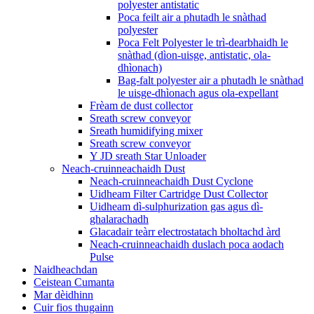
polyester antistatic
Poca feilt air a phutadh le snàthad
polyester
Poca Felt Polyester le trì-dearbhaidh le
snàthad (dìon-uisge, antistatic, ola-
dhìonach)
Bag-falt polyester air a phutadh le snàthad
le uisge-dhìonach agus ola-expellant
Frèam de dust collector
Sreath screw conveyor
Sreath humidifying mixer
Sreath screw conveyor
Y JD sreath Star Unloader
Neach-cruinneachaidh Dust
Neach-cruinneachaidh Dust Cyclone
Uidheam Filter Cartridge Dust Collector
Uidheam dì-sulphurization gas agus dì-
ghalarachadh
Glacadair teàrr electrostatach bholtachd àrd
Neach-cruinneachaidh duslach poca aodach
Pulse
Naidheachdan
Ceistean Cumanta
Mar dèidhinn
Cuir fios thugainn