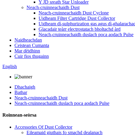
Y JD sreath Star Unloader
Neach-cruinneachaidh Dust
Neach-cruinneachaidh Dust Cyclone
Uidheam Filter Cartridge Dust Collector
Uidheam dì-sulphurization gas agus dì-ghalaracha
Glacadair teàrr electrostatach bholtachd àrd
Neach-cruinneachaidh duslach poca aodach Pulse
Naidheachdan
Ceistean Cumanta
Mar dèidhinn
Cuir fios thugainn
English
Dhachaigh
Bathar
Neach-cruinneachaidh Dust
Neach-cruinneachaidh duslach poca aodach Pulse
Roinnean-seòrsa
Accessories Of Dust Collector
Eileamaid giuthais fo smachd dealanach