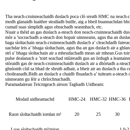
Tha neach-cruinneachaidh duslach poca clò sreath HMC na neach-crui
modh glanaidh luaithre stealladh buille, aig a bheil buannachdan bho 
cumail suas sìmplidh agus obrachadh seasmhach, etc.
Nuair a thèid an gas duslach a-steach don neach-cruinneachaidh dus
mòr a ’socrachadh a-steach don hopair uinnseann, agus tha an duslach
baga sìoltachain neach-cruinneachaidh duslach a’ cleachdadh fairea
uachdar leis a’ bhaga sìoltachain, agus tha an gas duslach air a ghlan
strì a’ bhaga sìoltachain air a mheudachadh mean air mhean.Gus toir
pulse dealanach a ’toirt seachad stiùireadh gus an òrdugh a leantai
stòraidh gas de neach-cruinneachaidh duslach air a dhòrtadh a-steach
ghnìomh cùil sa bhad de shruth adhair, a bheir air an duslach a tha ce
choileanadh.Bidh an duslach a chaidh fhuadach a’ tuiteam a-steach don
uinnseann gu lèir a chrìochnachadh.
Paramadairean Teicnigeach airson Taghadh Uidheam:
Modail uidheamachd
HMC-24
HMC-32
HMC-36
Raon sìoltachaidh iomlan m²
20
25
30
Luas sìoltachaidh m³/mion
1.0-2