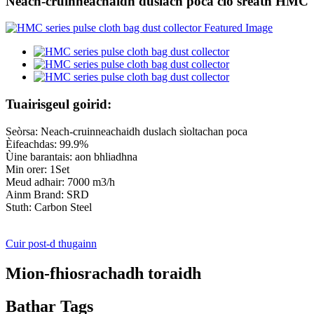
Neach-cruinneachaidh duslach poca clò sreath HMC
Tuairisgeul goirid:
Seòrsa: Neach-cruinneachaidh duslach sìoltachan poca
Èifeachdas: 99.9%
Ùine barantais: aon bhliadhna
Min orer: 1Set
Meud adhair: 7000 m3/h
Ainm Brand: SRD
Stuth: Carbon Steel
Cuir post-d thugainn
Mion-fhiosrachadh toraidh
Bathar Tags