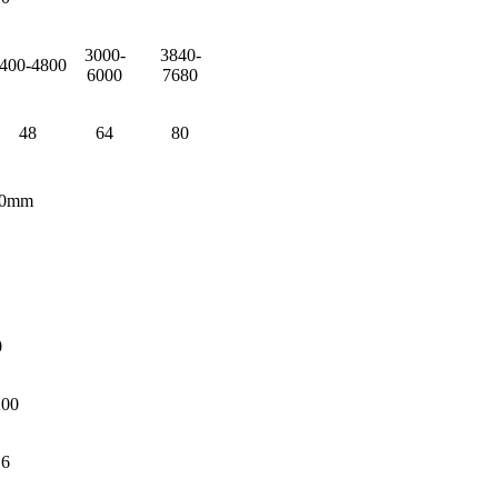
3000-
3840-
400-4800
6000
7680
48
64
80
00mm
0
200
.6