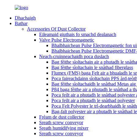
Dhachaigh
Bathar
Accessories Of Dust Collector
Eileamaid giuthais fo smachd dealanach
Valve Pulse Electromagnetic
Bhalbhaichean Pulse Electromagnetic fon 
Bhalbhaichean Pulse Electromagnetic DMF-Z
Neach-cruinneachaidh poca duslach
Bag fèithe sìoltachain air a phutadh le snàt
Bag fèithe sìoltachain le snàthad fiberglass
Flumex (FMS) baga Felt air a bhualadh le sn
Poca faireachdainn sìoltachain PPS àrd-teòt
Bag fèithe sìoltachaidh le snàthad Metas aig
P84 baga fèithe air a phutadh le snàthad a t
Poca feilt air a phutadh le snàthad polyester a
Poca feilt air a phutadh le snàthad polyester
Poca Felt Polyester le trì-dearbhaidh le snàth
Bag-falt polyester air a phutadh le snàthad 
Frèam de dust collector
Sreath screw conveyor
Sreath humidifying mixer
Sreath screw conveyor