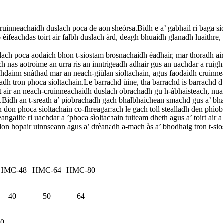
nneachaidh duslach poca de aon sheòrsa.Bidh e a’ gabhail ri baga sìol
èifeachdas toirt air falbh duslach àrd, deagh bhuaidh glanadh luaithre, s
lach poca aodaich bhon t-siostam brosnachaidh èadhair, mar thoradh air
 nas aotroime an urra ris an inntrigeadh adhair gus an uachdar a ruighin
chdainn snàthad mar an neach-giùlan sìoltachain, agus faodaidh cruinne
adh tron ​​​​phoca sìoltachain.Le barrachd ùine, tha barrachd is barrachd 
t air an neach-cruinneachaidh duslach obrachadh gu h-àbhaisteach, nuair
nn.Bidh an t-sreath a’ piobrachadh gach bhalbhaichean smachd gus a’ bh
 don phoca sìoltachain co-fhreagarrach le gach toll stealladh den phìob
angailte ri uachdar a ’phoca sìoltachain tuiteam dheth agus a’ toirt air a
 hopair uinnseann agus a’ drèanadh a-mach às a’ bhodhaig tron ​​​​t-siost
HMC-48
HMC-64
HMC-80
40
50
64
.0