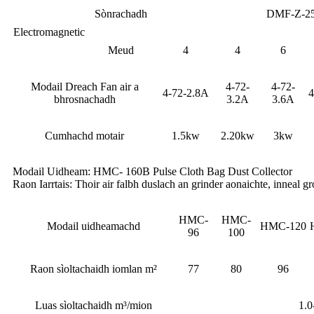
Sònrachadh
DMF-Z-25
Electromagnetic
Meud
4
4
6
Modail Dreach Fan air a
4-72-
4-72-
4-72-2.8A
4
bhrosnachadh
3.2A
3.6A
Cumhachd motair
1.5kw
2.20kw
3kw
Modail Uidheam: HMC- 160B Pulse Cloth Bag Dust Collector
Raon Iarrtais: Thoir air falbh duslach an grinder aonaichte, inneal gr
HMC-
HMC-
Modail uidheamachd
HMC-120
96
100
Raon sìoltachaidh iomlan m²
77
80
96
Luas sìoltachaidh m³/mion
1.0