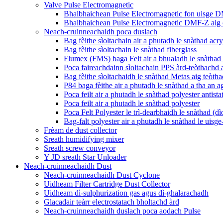
Valve Pulse Electromagnetic
Bhalbhaichean Pulse Electromagnetic fon uisge
Bhalbhaichean Pulse Electromagnetic DMF-Z aig 
Neach-cruinneachaidh poca duslach
Bag fèithe sìoltachain air a phutadh le snàthad ac
Bag fèithe sìoltachain le snàthad fiberglass
Flumex (FMS) baga Felt air a bhualadh le snàthad 
Poca faireachdainn sìoltachain PPS àrd-teòthachd a
Bag fèithe sìoltachaidh le snàthad Metas aig teòth
P84 baga fèithe air a phutadh le snàthad a tha an 
Poca feilt air a phutadh le snàthad polyester antista
Poca feilt air a phutadh le snàthad polyester
Poca Felt Polyester le trì-dearbhaidh le snàthad (dì
Bag-falt polyester air a phutadh le snàthad le uisg
Frèam de dust collector
Sreath humidifying mixer
Sreath screw conveyor
Y JD sreath Star Unloader
Neach-cruinneachaidh Dust
Neach-cruinneachaidh Dust Cyclone
Uidheam Filter Cartridge Dust Collector
Uidheam dì-sulphurization gas agus dì-ghalarachadh
Glacadair teàrr electrostatach bholtachd àrd
Neach-cruinneachaidh duslach poca aodach Pulse