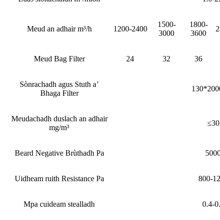
1500-
1800-
Meud an adhair m³/h
1200-2400
2
3000
3600
Meud Bag Filter
24
32
36
Sònrachadh agus Stuth a’
130*20
Bhaga Filter
Meudachadh duslach an adhair
≤30
mg/m³
Beard Negative Brùthadh Pa
500
Uidheam ruith Resistance Pa
800-1
Mpa cuideam stealladh
0.4-0