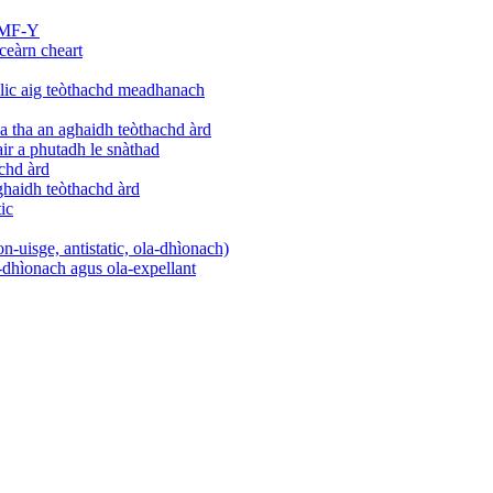
 DMF-Y
ceàrn cheart
rylic aig teòthachd meadhanach
a tha an aghaidh teòthachd àrd
ir a phutadh le snàthad
achd àrd
aghaidh teòthachd àrd
tic
on-uisge, antistatic, ola-dhìonach)
e-dhìonach agus ola-expellant