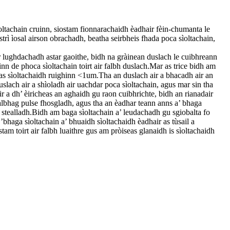
tachain cruinn, siostam fionnarachaidh èadhair fèin-chumanta le
trì ìosal airson obrachadh, beatha seirbheis fhada poca sìoltachain,
 lughdachadh astar gaoithe, bidh na gràinean duslach le cuibhreann
n de phoca sìoltachain toirt air falbh duslach.Mar as trice bidh am
as sìoltachaidh ruighinn <1um.Tha an duslach air a bhacadh air an
duslach air a shìoladh air uachdar poca sìoltachain, agus mar sin tha
 a dh’ èiricheas an aghaidh gu raon cuibhrichte, bidh an rianadair
albhag pulse fhosgladh, agus tha an èadhar teann anns a’ bhaga
 stealladh.Bidh am baga sìoltachain a’ leudachadh gu sgiobalta fo
 ’bhaga sìoltachain a’ bhuaidh sìoltachaidh èadhair as tùsail a
am toirt air falbh luaithre gus am pròiseas glanaidh is sìoltachaidh