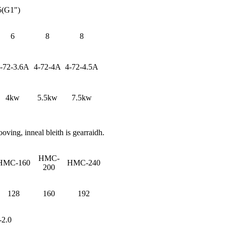
(G1")
6
8
8
-72-3.6A
4-72-4A
4-72-4.5A
4kw
5.5kw
7.5kw
ooving, inneal bleith is gearraidh.
HMC-
HMC-160
HMC-240
200
128
160
192
-2.0