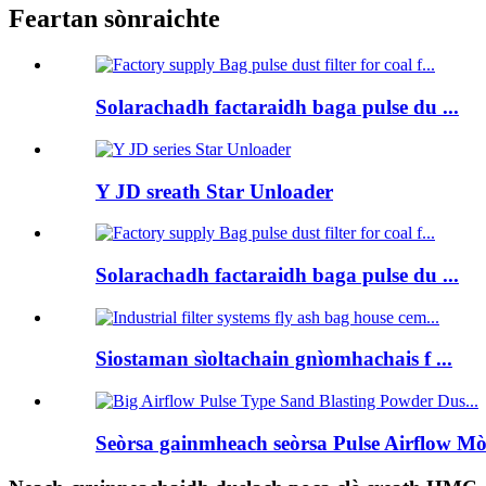
Feartan sònraichte
Solarachadh factaraidh baga pulse du ...
Y JD sreath Star Unloader
Solarachadh factaraidh baga pulse du ...
Siostaman sìoltachain gnìomhachais f ...
Seòrsa gainmheach seòrsa Pulse Airflow Mòr