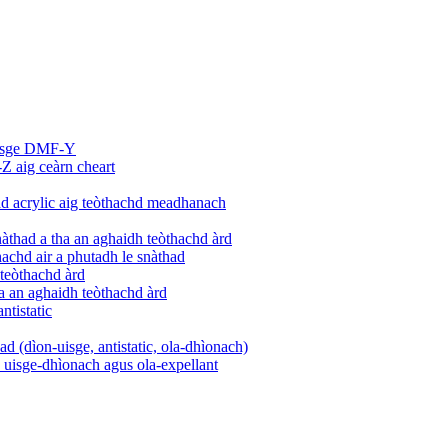
uisge DMF-Y
 aig ceàrn cheart
had acrylic aig teòthachd meadhanach
àthad a tha an aghaidh teòthachd àrd
hachd air a phutadh le snàthad
 teòthachd àrd
ha an aghaidh teòthachd àrd
ntistatic
ad (dìon-uisge, antistatic, ola-dhìonach)
le uisge-dhìonach agus ola-expellant